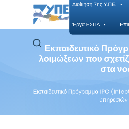
End Header Section -->
Διοίκηση 7ης Υ.ΠΕ.
Έργα ΕΣΠΑ
Επι
Εκπαιδευτικό Πρόγρα
λοιμώξεων που σχετίζ
στα νο
Εκπαιδευτικό Πρόγραμμα IPC (Infec
υπηρεσιών 