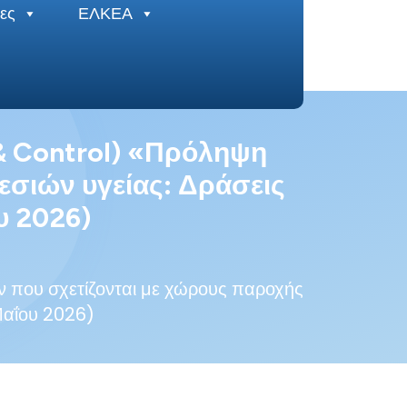
ες
ΕΛΚΕΑ
 & Control) «Πρόληψη
εσιών υγείας: Δράσεις
υ 2026)
 που σχετίζονται με χώρους παροχής
Μαΐου 2026)