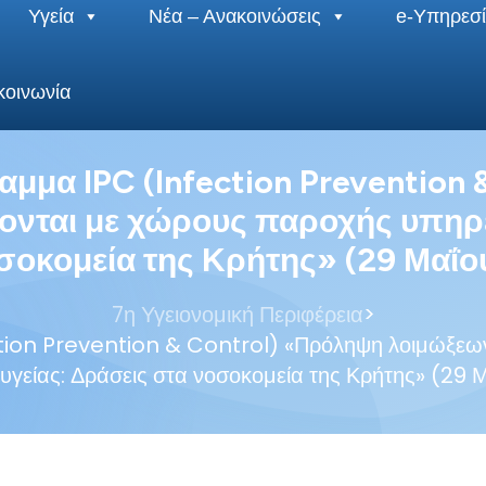
Υγεία
Νέα – Ανακοινώσεις
e-Υπηρεσί
κοινωνία
μμα IPC (Infection Prevention
ονται με χώρους παροχής υπηρ
σοκομεία της Κρήτης» (29 Μαΐο
>
7η Υγειονομική Περιφέρεια
tion Prevention & Control) «Πρόληψη λοιμώξεων
υγείας: Δράσεις στα νοσοκομεία της Κρήτης» (29 