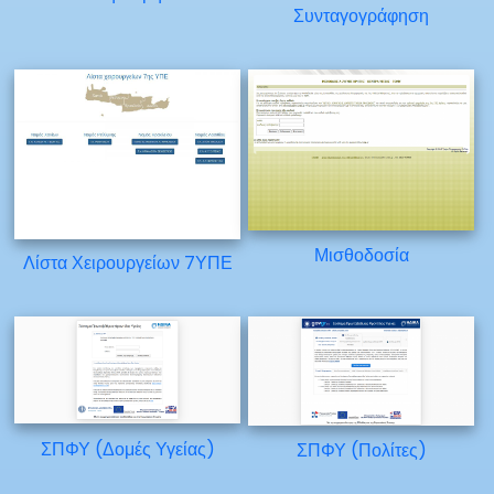
Συνταγογράφηση
Μισθοδοσία
Λίστα Χειρουργείων 7ΥΠΕ
ΣΠΦΥ (Δομές Υγείας)
ΣΠΦΥ (Πολίτες)