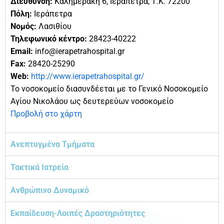
Διεύθυνση:
Καλημεράκη 6, Ιεράπετρα, Τ.Κ. 72200
Πόλη:
Ιεράπετρα
Νομός:
Λασιθίου
Τηλεφωνικό κέντρο:
28423-40222
Email:
info@ierapetrahospital.gr
Fax:
28420-25290
Web:
http://www.ierapetrahospital.gr/
Το νοσοκομείο διασυνδέεται με το Γενικό Νοσοκομείο
Αγίου Νικολάου ως δευτερεύων νοσοκομείο
Προβολή στο χάρτη
Ανεπτυγμένα Τμήματα
Τακτικά Ιατρεία
Ανθρώπινο Δυναμικό
Εκπαίδευση-Λοιπές Δραστηριότητες