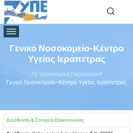
End Header Section -->
Γενικό Νοσοκομείο-Κέντρο
Υγείας Ιεράπετρας
>
7η Υγειονομική Περιφέρεια
Γενικό Νοσοκομείο-Κέντρο Υγείας Ιεράπετρας
Διεύθυνση & Στοιχεία Επικοινωνίας