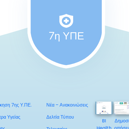
7η ΥΠΕ
ίκηση 7ης Υ.ΠΕ.
Νέα – Ανακοινώσεις
τρα Υγείας
Δελτία Τύπου
BI
Δημοσ
Health
οπήσει