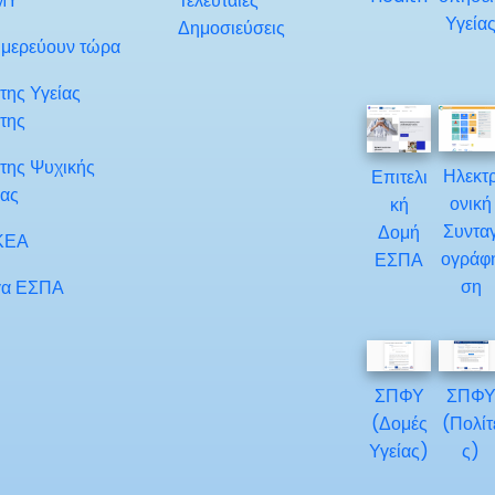
ΜΥ
Τελευταίες
Υγεία
Δημοσιεύσεις
μερεύουν τώρα
της Υγείας
της
της Ψυχικής
Ηλεκτ
Επιτελι
ίας
ονική
κή
Συντα
Δομή
ΚΕΑ
ογράφ
ΕΣΠΑ
ση
α ΕΣΠΑ
ΣΠΦΥ
ΣΠΦ
(Δομές
(Πολίτ
Υγείας)
ς)