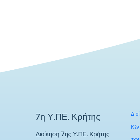
Διο
7η Υ.ΠΕ. Κρήτης
Κέν
Διοίκηση 7ης Υ.ΠΕ. Κρήτης