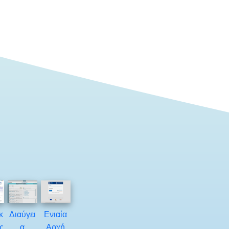
κ
Διαύγει
Ενιαία
ς
α
Αρχή