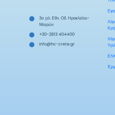
ΤΟ
Εφη
3ο χιλ. Εθν. Οδ. Ηρακλείου-
Χάρ
Μοιρών
Κρή
+30-2813 404400
Χάρ
info@hc-crete.gr
Υγε
ΕΛ
Έργ