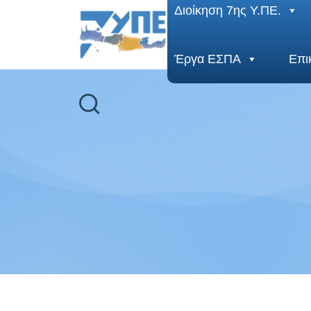
End Header Section -->
Διοίκηση 7ης Υ.ΠΕ.
Έργα ΕΣΠΑ
Επι