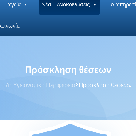
Υγεία
Νέα – Ανακοινώσεις
e-Υπηρεσί
κοινωνία
Πρόσκληση θέσεων
>
7η Υγειονομική Περιφέρεια
Πρόσκληση θέσεων