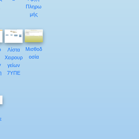
ς
Πληρω
μής
Μισθοδ
ρ
Λίστα
οσία
Χειρουρ
γ
γείων
η
7ΥΠΕ
Υ
ε