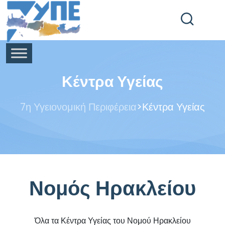
End Header Section -->
Κέντρα Υγείας
>
7η Υγειονομική Περιφέρεια
Κέντρα Υγείας
Νομός Ηρακλείου
Όλα τα Κέντρα Υγείας του Νομού Ηρακλείου