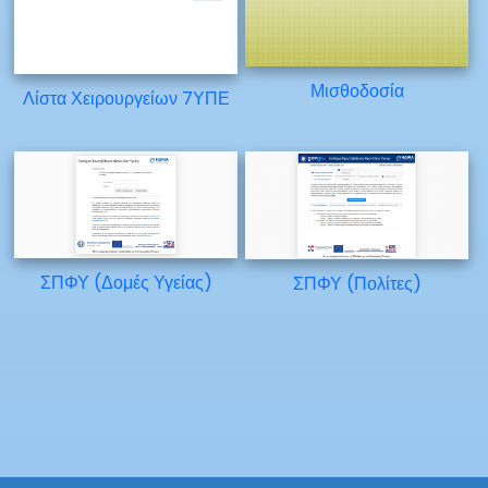
Μισθοδοσία
Λίστα Χειρουργείων 7ΥΠΕ
ΣΠΦΥ (Δομές Υγείας)
ΣΠΦΥ (Πολίτες)