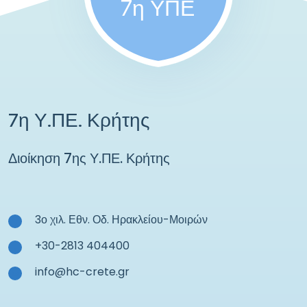
7η ΥΠΕ
7η Υ.ΠΕ. Κρήτης
Διοίκηση 7ης Υ.ΠΕ. Κρήτης
3ο χιλ. Εθν. Οδ. Ηρακλείου-Μοιρών
+30-2813 404400
info@hc-crete.gr