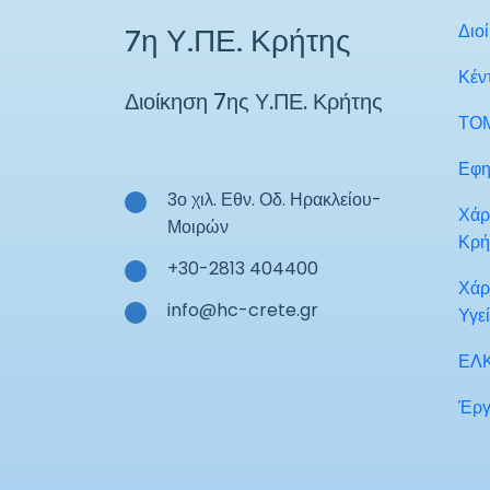
Διο
7η Υ.ΠΕ. Κρήτης
Κέν
Διοίκηση 7ης Υ.ΠΕ. Κρήτης
ΤΟ
Εφη
3ο χιλ. Εθν. Οδ. Ηρακλείου-
Χάρ
Μοιρών
Κρή
+30-2813 404400
Χάρ
info@hc-crete.gr
Υγε
ΕΛ
Έργ