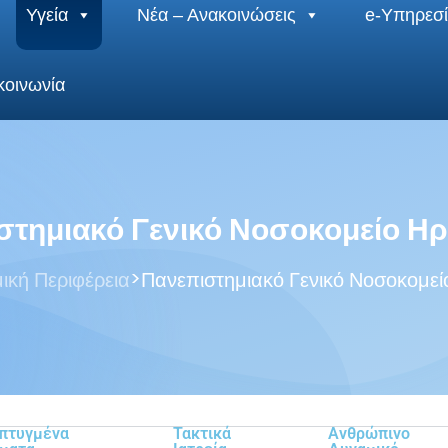
Υγεία
Νέα – Ανακοινώσεις
e-Υπηρεσί
κοινωνία
στημιακό Γενικό Νοσοκομείο Ηρ
>
ική Περιφέρεια
Πανεπιστημιακό Γενικό Νοσοκομεί
πτυγμένα
Τακτικά
Ανθρώπινο