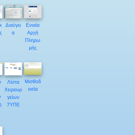
κ
Διαύγει
Ενιαία
ς
α
Αρχή
ς
Πληρω
μής
Μισθοδ
ρ
Λίστα
οσία
Χειρουρ
γ
γείων
η
7ΥΠΕ