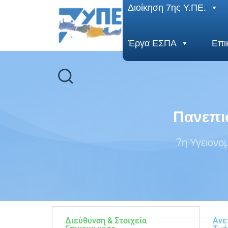
End Header Section -->
Διοίκηση 7ης Υ.ΠΕ.
Έργα ΕΣΠΑ
Επι
Πανεπι
7η Υγειονομ
Διεύθυνση & Στοιχεία
Ανε