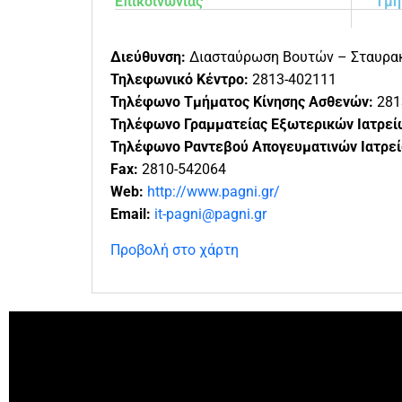
Επικοινωνίας
Τμή
Διεύθυνση:
Διασταύρωση Βουτών – Σταυρακί
Τηλεφωνικό Κέντρο:
2813-402111
Τηλέφωνο Τμήματος Κίνησης Ασθενών:
281
Τηλέφωνο Γραμματείας Εξωτερικών Ιατρεί
Τηλέφωνο Ραντεβού Απογευματινών Ιατρε
Fax:
2810-542064
Web:
http://www.pagni.gr/
Email:
it-pagni@pagni.gr
Προβολή στο χάρτη