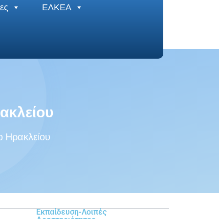
ες
ΕΛΚΕΑ
ακλείου
ο Ηρακλείου
Εκπαίδευση-Λοιπές