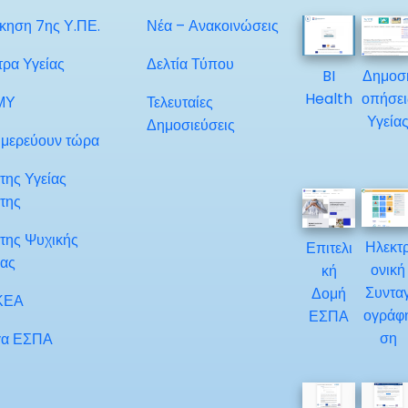
ίκηση 7ης Υ.ΠΕ.
Νέα – Ανακοινώσεις
τρα Υγείας
Δελτία Τύπου
BI
Δημοσ
Health
οπήσει
ΜΥ
Τελευταίες
Υγεία
Δημοσιεύσεις
μερεύουν τώρα
της Υγείας
της
της Ψυχικής
Ηλεκτ
Επιτελι
ίας
ονική
κή
Συντα
Δομή
ΚΕΑ
ογράφ
ΕΣΠΑ
ση
α ΕΣΠΑ