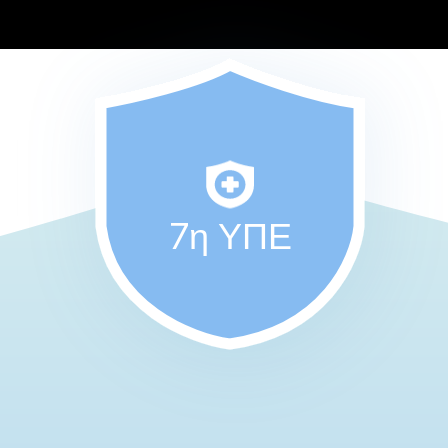
7η ΥΠΕ