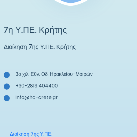
7η Υ.ΠΕ. Κρήτης
Διοίκηση 7ης Υ.ΠΕ. Κρήτης
3ο χιλ. Εθν. Οδ. Ηρακλείου-Μοιρών
+30-2813 404400
info@hc-crete.gr
Διοίκηση 7ης Υ.ΠΕ.