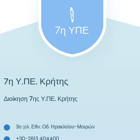
7η ΥΠΕ
7η Υ.ΠΕ. Κρήτης
Διοίκηση 7ης Υ.ΠΕ. Κρήτης
3ο χιλ. Εθν. Οδ. Ηρακλείου-Μοιρών
+30-2813 404400