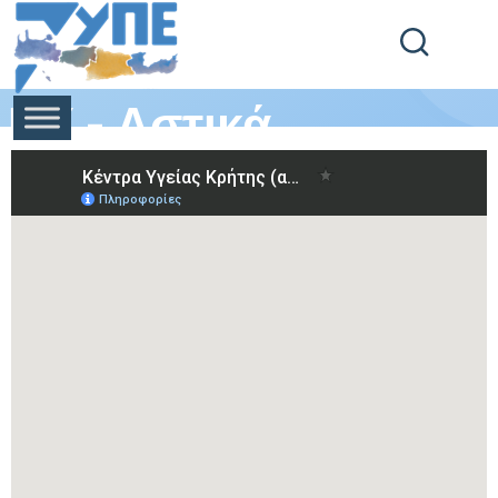
End Header Section -->
ΚΥ - Αστικά