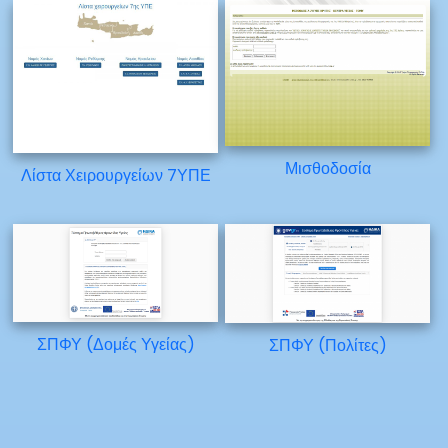
Μισθοδοσία
Λίστα Χειρουργείων 7ΥΠΕ
ΣΠΦΥ (Δομές Υγείας)
ΣΠΦΥ (Πολίτες)