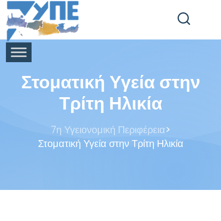
End Header Section -->
Στοματική Υγεία στην
Τρίτη Ηλικία
>
7η Υγειονομική Περιφέρεια
Στοματική Υγεία στην Τρίτη Ηλικία