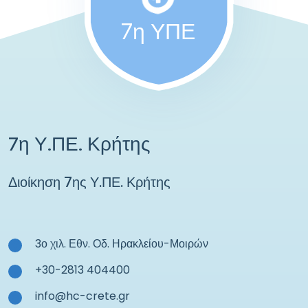
7η ΥΠΕ
7η Υ.ΠΕ. Κρήτης
Διοίκηση 7ης Υ.ΠΕ. Κρήτης
3ο χιλ. Εθν. Οδ. Ηρακλείου-Μοιρών
+30-2813 404400
info@hc-crete.gr