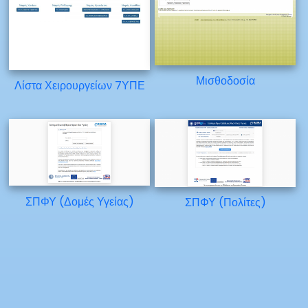
Μισθοδοσία
Λίστα Χειρουργείων 7ΥΠΕ
ΣΠΦΥ (Δομές Υγείας)
ΣΠΦΥ (Πολίτες)