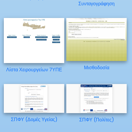
Συνταγογράφηση
Μισθοδοσία
Λίστα Χειρουργείων 7ΥΠΕ
ΣΠΦΥ (Δομές Υγείας)
ΣΠΦΥ (Πολίτες)