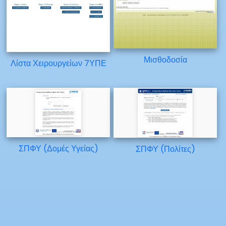
Μισθοδοσία
Λίστα Χειρουργείων 7ΥΠΕ
ΣΠΦΥ (Δομές Υγείας)
ΣΠΦΥ (Πολίτες)