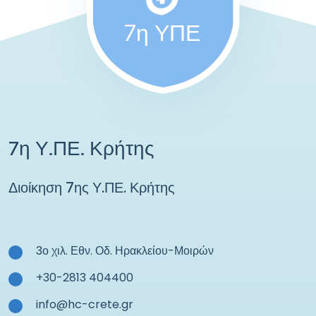
7η ΥΠΕ
7η Υ.ΠΕ. Κρήτης
Διοίκηση 7ης Υ.ΠΕ. Κρήτης
3ο χιλ. Εθν. Οδ. Ηρακλείου-Μοιρών
+30-2813 404400
info@hc-crete.gr