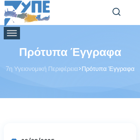
End Header Section -->
Πρότυπα Έγγραφα
>
7η Υγειονομική Περιφέρεια
Πρότυπα Έγγραφα