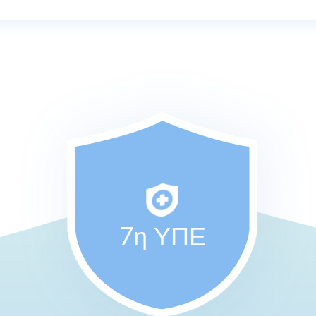
7η ΥΠΕ