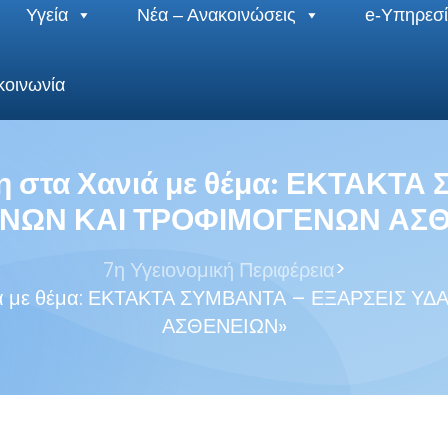
Υγεία
Νέα – Ανακοινώσεις
e-Υπηρεσί
κοινωνία
η στα Χανιά με θέμα: ΕΚΤΑΚΤΑ
ΝΩΝ ΚΑΙ ΤΡΟΦΙΜΟΓΕΝΩΝ ΑΣ
>
7η Υγειονομική Περιφέρεια
νιά με θέμα: ΕΚΤΑΚΤΑ ΣΥΜΒΑΝΤΑ – ΕΞΑΡΣΕΙΣ
ΑΣΘΕΝΕΙΩΝ»