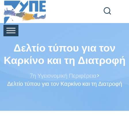
End Header Section -->
Δελτίο τύπου για τον
Καρκίνο και τη Διατροφή
>
7η Υγειονομική Περιφέρεια
Δελτίο τύπου για τον Καρκίνο και τη Διατροφή