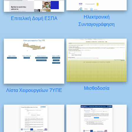
Ηλεκτρονική
Επιτελική Δομή ΕΣΠΑ
Συνταγογράφηση
Μισθοδοσία
Λίστα Χειρουργείων 7ΥΠΕ