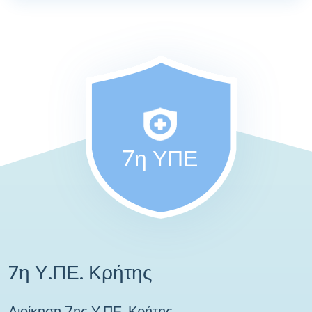
7η ΥΠΕ
7η Υ.ΠΕ. Κρήτης
Διοίκηση 7ης Υ.ΠΕ. Κρήτης