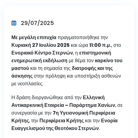
29/07/2025
Με μεγάλη επιτυχία
πραγματοποιήθηκε την
Κυριακή 27 Ιουλίου 2025
και ώρα
11:00 π.μ.
, στο
Ενοριακό Κέντρο Στερνών
, η
επιστημονική
ενημερωτική εκδήλωση
με θέμα τον
καρκίνο του
μαστού
και τη σημασία της
διατροφής και της
άσκησης
στην πρόληψη και υποστήριξη ασθενών
με νεοπλασίες.
Η δράση διοργανώθηκε από την
Ελληνική
Αντικαρκινική Εταιρεία – Παράρτημα Χανίων
, σε
συνεργασία με την
7η Υγειονομική Περιφέρεια
Κρήτης
, την
Περιφέρεια Κρήτης
και την
Ενορία
Ευαγγελισμού της Θεοτόκου Στερνών
.