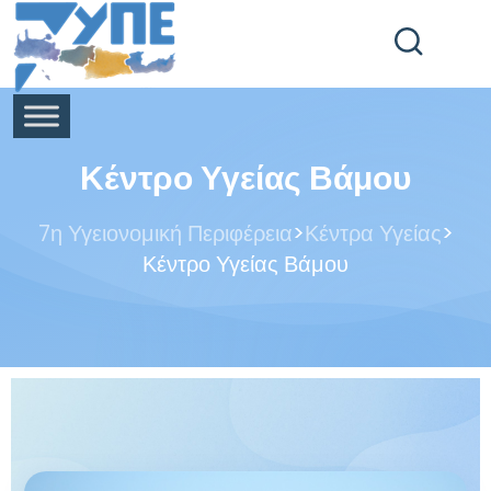
End Header Section -->
Κέντρο Υγείας Βάμου
>
>
7η Υγειονομική Περιφέρεια
Κέντρα Υγείας
Κέντρο Υγείας Βάμου