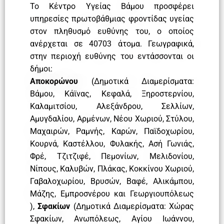
Το Κέντρο Υγείας Βάμου προσφέρει
υπηρεσίες πρωτοβάθμιας φροντίδας υγείας
στον πληθυσμό ευθύνης του, ο οποίος
ανέρχεται σε 40703 άτομα. Γεωγραφικά,
στην περιοχή ευθύνης του εντάσσονται οι
δήμοι:
Αποκορώνου
(Δημοτικά Διαμερίσματα:
Βάμου, Κάϊνας, Κεφαλά, Ξηροστερνίου,
Καλαμιτσίου, Αλεξάνδρου, Σελλίων,
Αμυγδαλίου, Αρμένων, Νέου Χωριού, Στύλου,
Μαχαιρών, Ραμνής, Καρών, Παϊδοχωρίου,
Κουρνά, Καστέλλου, Φυλακής, Ασή Γωνιάς,
Φρέ, Τζιτζιφέ, Πεμονίων, Μελιδονίου,
Νίπους, Καλυβών, Πλάκας, Κοκκίνου Χωριού,
Γαβαλοχωρίου, Βρυσών, Βαφέ, Αλικάμπου,
Μάζης, Εμπροσνέρου και Γεωργιουπόλεως
),
Σφακίων
(Δημοτικά Διαμερίσματα: Χώρας
Σφακίων, Ανωπόλεως, Αγίου Ιωάννου,