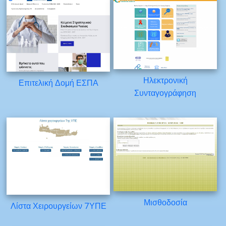
Ηλεκτρονική
Επιτελική Δομή ΕΣΠΑ
Συνταγογράφηση
Μισθοδοσία
Λίστα Χειρουργείων 7ΥΠΕ