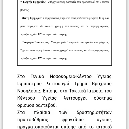
*
Ενεργής Εφημερίας:
Υπάρχει φυσική παρουσία του προσωπικού επί 24ώρου
βάσεως
Μικτή Εφημερία:
Υπάρχει φυσική παρουσία του προσωπικού μέχρι τις 12μμ και
μετά παραμένει σε ανοικτή γραμμή επικοινωνίας και σε περιοχή άμεσης
πρόσβασης στο ΚΥ σε περίπτωση ανάγκης
Εφημερία Ετοιμότητας:
Υπάρχει φυσική παρουσία του προσωπικού μέχρι τις
2μμ και μετά παραμένει σε ανοικτή γραμμή επικοινωνίας και σε περιοχή άμεσης
πρόσβασης στο ΚΥ σε περίπτωση ανάγκης.
Στο Γενικό Νοσοκομείο-Κέντρο Υγείας
Ιεράπετρας λειτουργεί Τμήμα Βραχείας
Νοσηλείας. Επίσης, στα Τακτικά Ιατρεία του
Κέντρου Υγείας λειτουργεί σύστημα
ορισμού ραντεβού.
Στα πλαίσια των δραστηριοτήτων
πρωτοβάθμιας φροντίδας υγείας,
πραγματοποιούνται επίσης από το ιατρικό