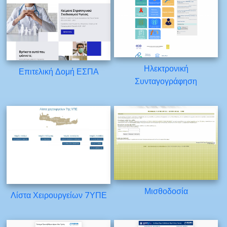
Ηλεκτρονική
Επιτελική Δομή ΕΣΠΑ
Συνταγογράφηση
Μισθοδοσία
Λίστα Χειρουργείων 7ΥΠΕ