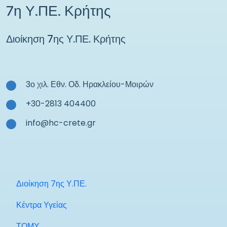
7η Υ.ΠΕ. Κρήτης
Διοίκηση 7ης Υ.ΠΕ. Κρήτης
3ο χιλ. Εθν. Οδ. Ηρακλείου-Μοιρών
+30-2813 404400
info@hc-crete.gr
Διοίκηση 7ης Υ.ΠΕ.
Κέντρα Υγείας
ΤΟΜΥ