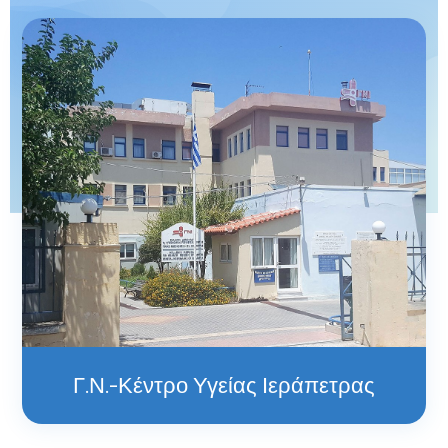
Γ.Ν.-Κέντρο Υγείας Ιεράπετρας