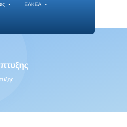
ες
ΕΛΚΕΑ
άπτυξης
τυξης