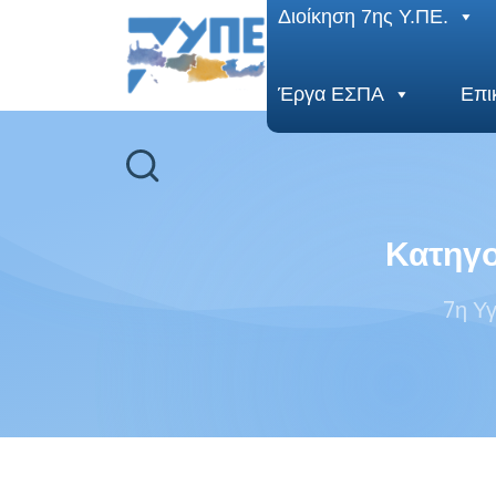
End Header Section -->
Διοίκηση 7ης Υ.ΠΕ.
Έργα ΕΣΠΑ
Επι
Κατηγο
7η Υγ