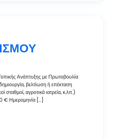
ΛΙΣΜΟΥ
πικής Ανάπτυξης με Πρωτοβουλία
ημιουργία, βελτίωση ή επέκταση
σταθμοί, αγροτικά ιατρεία, κ.λπ.)
00 € Ημερομηνία […]