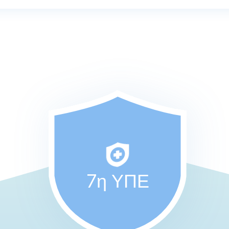
7η ΥΠΕ