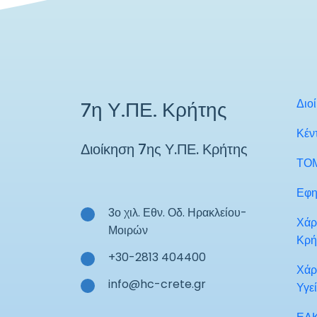
Διο
7η Υ.ΠΕ. Κρήτης
Κέν
Διοίκηση 7ης Υ.ΠΕ. Κρήτης
ΤΟ
Εφη
3ο χιλ. Εθν. Οδ. Ηρακλείου-
Χάρ
Μοιρών
Κρή
+30-2813 404400
Χάρ
info@hc-crete.gr
Υγε