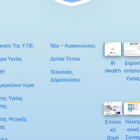
ίκηση 7ης Υ.ΠΕ.
Νέα – Ανακοινώσεις
τρα Υγείας
Δελτία Τύπου
BI
Δημοσ
Health
οπήσει
ΜΥ
Τελευταίες
Υγεία
Δημοσιεύσεις
μερεύουν τώρα
της Υγείας
της
της Ψυχικής
Ηλεκτ
Επιτελι
ίας
ονική
κή
Συντα
Δομή