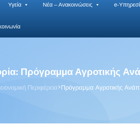
Υγεία
Νέα – Ανακοινώσεις
e-Υπηρεσί
κοινωνία
ρία:
Πρόγραμμα Αγροτικής Αν
>
ειονομική Περιφέρεια
Πρόγραμμα Αγροτικής Ανάπ