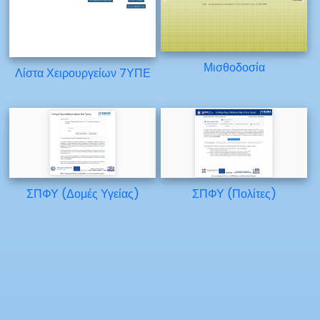
Μισθοδοσία
Λίστα Χειρουργείων 7ΥΠΕ
ΣΠΦΥ (Δομές Υγείας)
ΣΠΦΥ (Πολίτες)