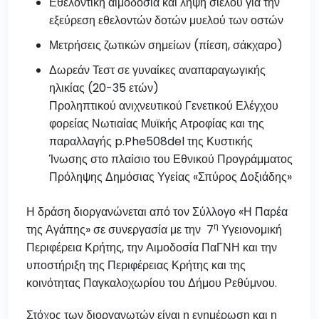
Εθελοντική αιμοδοσία και λήψη σιέλου για την
εξεύρεση εθελοντών δοτών μυελού των οστών
Μετρήσεις ζωτικών σημείων (πίεση, σάκχαρο)
Δωρεάν Τεστ σε γυναίκες αναπαραγωγικής
ηλικίας (20-35 ετών)
Προληπτικού ανιχνευτικού Γενετικού Ελέγχου
φορείας Νωτιαίας Μυϊκής Ατροφίας και της
παραλλαγής p.Phe508del της Κυστικής
Ίνωσης στο πλαίσιο του Εθνικού Προγράμματος
Πρόληψης Δημόσιας Υγείας «Σπύρος Δοξιάδης»
Η δράση διοργανώνεται από τον Σύλλογο «Η Παρέα
η
της Αγάπης» σε συνεργασία με την 7
Υγειονομική
Περιφέρεια Κρήτης, την Αιμοδοσία ΠαΓΝΗ και την
υποστήριξη της Περιφέρειας Κρήτης και της
κοινότητας Παγκαλοχωρίου του Δήμου Ρεθύμνου.
Στόχος των διοργανωτών είναι η ενημέρωση και η