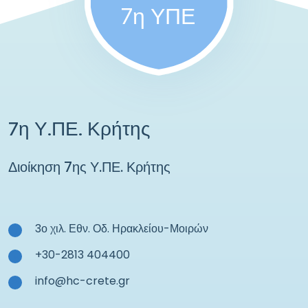
7η ΥΠΕ
7η Υ.ΠΕ. Κρήτης
Διοίκηση 7ης Υ.ΠΕ. Κρήτης
3ο χιλ. Εθν. Οδ. Ηρακλείου-Μοιρών
+30-2813 404400
info@hc-crete.gr