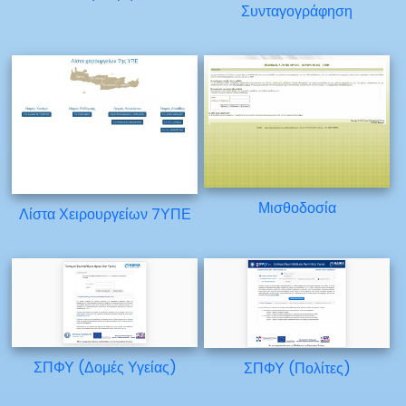
Συνταγογράφηση
Μισθοδοσία
Λίστα Χειρουργείων 7ΥΠΕ
ΣΠΦΥ (Δομές Υγείας)
ΣΠΦΥ (Πολίτες)