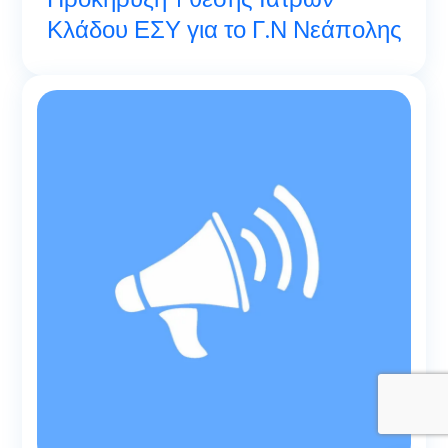
Κλάδου ΕΣΥ για το Γ.Ν Νεάπολης