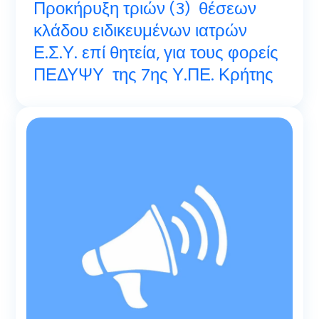
Προκήρυξη τριών (3) θέσεων
κλάδου ειδικευμένων ιατρών
Ε.Σ.Υ. επί θητεία, για τους φορείς
ΠΕΔΥΨΥ της 7ης Υ.ΠΕ. Κρήτης