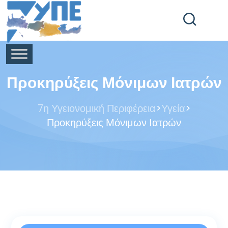
End Header Section -->
Προκηρύξεις Μόνιμων Ιατρών
>
>
7η Υγειονομική Περιφέρεια
Υγεία
Προκηρύξεις Μόνιμων Ιατρών