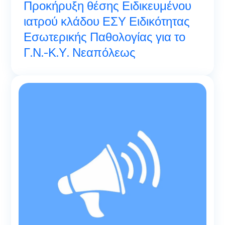
Προκήρυξη θέσης Ειδικευμένου
ιατρού κλάδου ΕΣΥ Ειδικότητας
Εσωτερικής Παθολογίας για το
Γ.Ν.-Κ.Υ. Νεαπόλεως