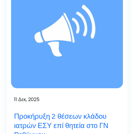
11
Δεκ, 2025
Προκήρυξη 2 θέσεων κλάδου
ιατρών ΕΣΥ επί θητεία στο ΓΝ