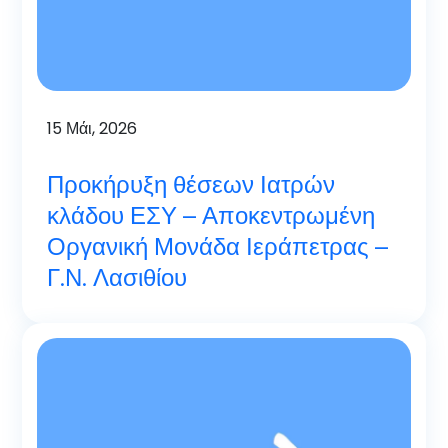
15
Μάι, 2026
Προκήρυξη θέσεων Ιατρών
κλάδου ΕΣΥ – Αποκεντρωμένη
Οργανική Μονάδα Ιεράπετρας –
Γ.Ν. Λασιθίου