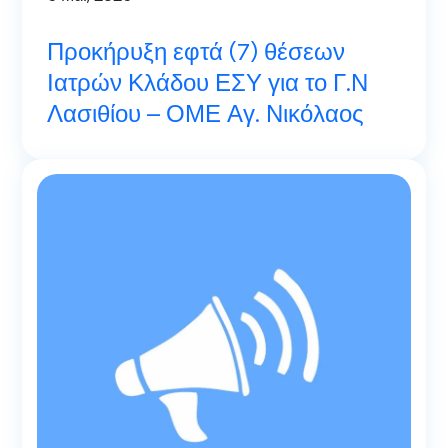
Προκήρυξη εφτά (7) θέσεων
Ιατρών Κλάδου ΕΣΥ για το Γ.Ν
Λασιθίου – ΟΜΕ Αγ. Νικόλαος