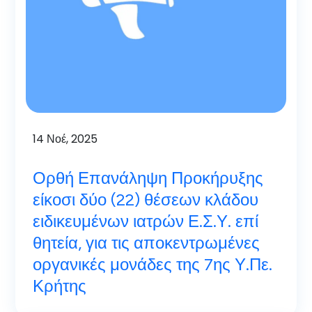
14
Νοέ, 2025
Ορθή Επανάληψη Προκήρυξης
είκοσι δύο (22) θέσεων κλάδου
ειδικευμένων ιατρών Ε.Σ.Υ. επί
θητεία, για τις αποκεντρωμένες
οργανικές μονάδες της 7ης Υ.Πε.
Κρήτης