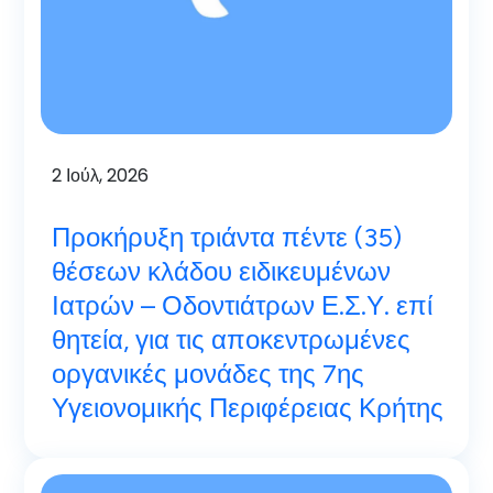
2
Ιούλ, 2026
Προκήρυξη τριάντα πέντε (35)
θέσεων κλάδου ειδικευμένων
Ιατρών – Οδοντιάτρων Ε.Σ.Υ. επί
θητεία, για τις αποκεντρωμένες
οργανικές μονάδες της 7ης
Υγειονομικής Περιφέρειας Κρήτης