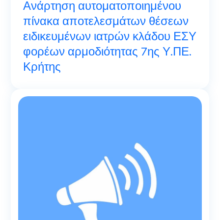
Ανάρτηση αυτοματοποιημένου
πίνακα αποτελεσμάτων θέσεων
ειδικευμένων ιατρών κλάδου ΕΣΥ
φορέων αρμοδιότητας 7ης Υ.ΠΕ.
Κρήτης