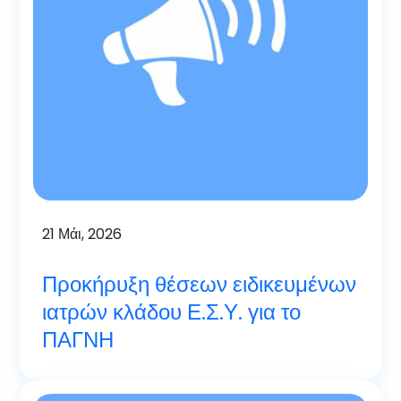
21
Μάι, 2026
Προκήρυξη θέσεων ειδικευμένων
ιατρών κλάδου Ε.Σ.Υ. για το
ΠΑΓΝΗ