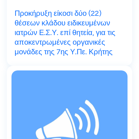
Προκήρυξη είκοσι δύο (22)
θέσεων κλάδου ειδικευμένων
ιατρών Ε.Σ.Υ. επί θητεία, για τις
αποκεντρωμένες οργανικές
μονάδες της 7ης Υ.Πε. Κρήτης