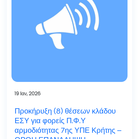
19
Ιαν, 2026
Προκήρυξη (8) θέσεων κλάδου
ΕΣΥ για φορείς Π.Φ.Υ
αρμοδιότητας 7ης ΥΠΕ Κρήτης –