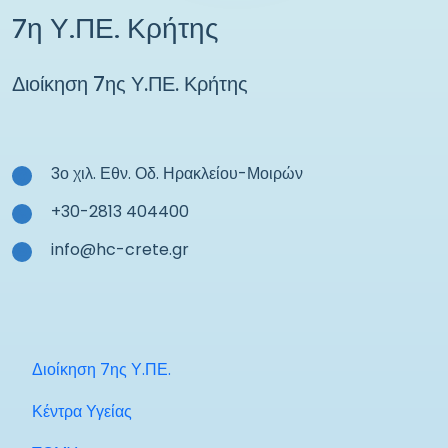
7η Υ.ΠΕ. Κρήτης
Διοίκηση 7ης Υ.ΠΕ. Κρήτης
3ο χιλ. Εθν. Οδ. Ηρακλείου-Μοιρών
+30-2813 404400
info@hc-crete.gr
Διοίκηση 7ης Υ.ΠΕ.
Κέντρα Υγείας