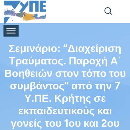
End Header Section -->
Σεμινάριο: “Διαχείριση
Τραύματος. Παροχή Α΄
Βοηθειών στον τόπο του
συμβάντος” από την 7
Υ.ΠΕ. Κρήτης σε
εκπαιδευτικούς και
γονείς του 1ου και 2ου