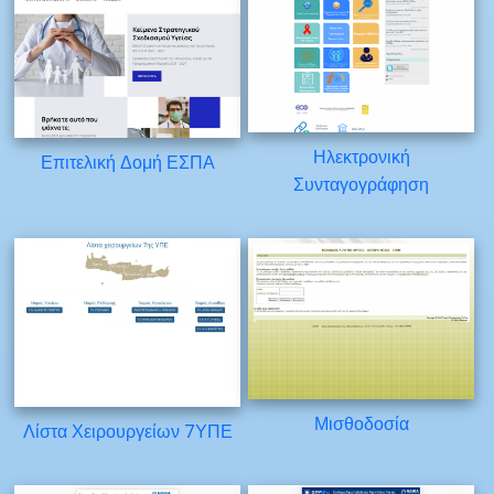
Ηλεκτρονική
Επιτελική Δομή ΕΣΠΑ
Συνταγογράφηση
Μισθοδοσία
Λίστα Χειρουργείων 7ΥΠΕ