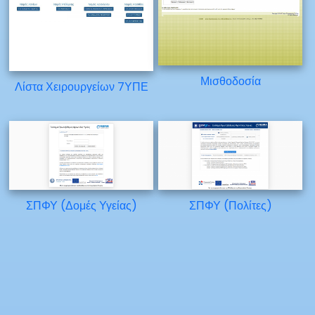
Μισθοδοσία
Λίστα Χειρουργείων 7ΥΠΕ
ΣΠΦΥ (Δομές Υγείας)
ΣΠΦΥ (Πολίτες)