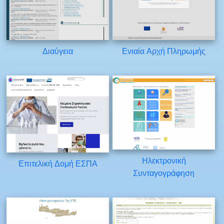
Διαύγεια
Ενιαία Αρχή Πληρωμής
Ηλεκτρονική
Επιτελική Δομή ΕΣΠΑ
Συνταγογράφηση