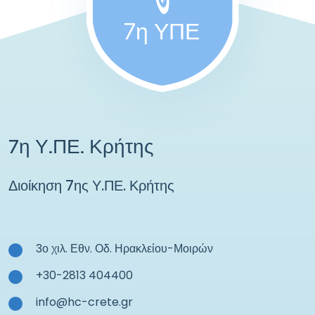
7η ΥΠΕ
7η Υ.ΠΕ. Κρήτης
Διοίκηση 7ης Υ.ΠΕ. Κρήτης
3ο χιλ. Εθν. Οδ. Ηρακλείου-Μοιρών
+30-2813 404400
info@hc-crete.gr