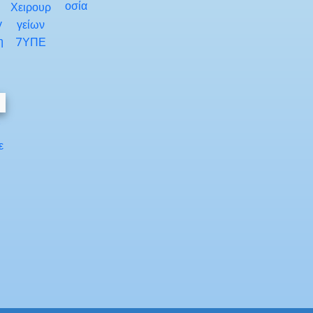
οσία
Χειρουρ
γ
γείων
η
7ΥΠΕ
Υ
ε