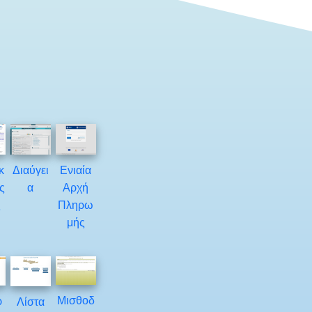
κ
Διαύγει
Ενιαία
ς
α
Αρχή
ς
Πληρω
μής
Μισθοδ
ρ
Λίστα