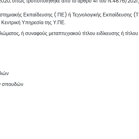
2020, όπως τροποποιήθηκε από το άρθρο 41 του Ν.4876/2021
στημιακής Εκπαίδευσης ( ΠΕ) ή Τεχνολογικής Εκπαίδευσης (ΤΕ
ν Κεντρική Υπηρεσία της Υ.ΠΕ.
ώματος, ή συναφούς μεταπτυχιακού τίτλου ειδίκευσης ή τίτλου
ολών
ων σπουδών