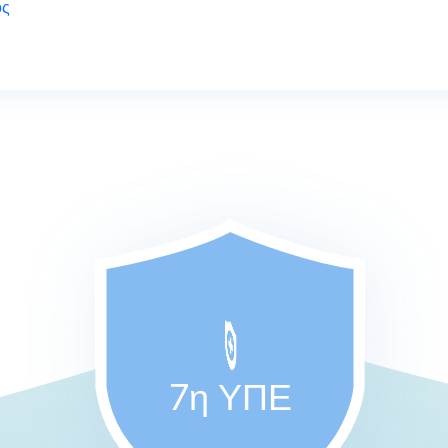
ος
7η ΥΠΕ