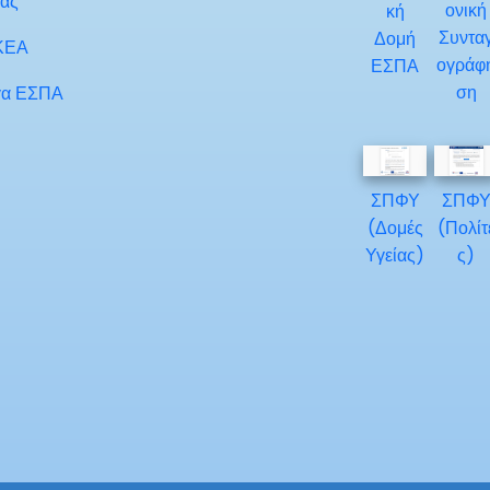
ίας
ονική
κή
Συντα
Δομή
ΚΕΑ
ογράφ
ΕΣΠΑ
ση
α ΕΣΠΑ
ΣΠΦΥ
ΣΠΦ
(Δομές
(Πολίτ
Υγείας)
ς)