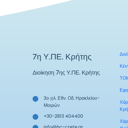
Διο
7η Υ.ΠΕ. Κρήτης
Κέν
Διοίκηση 7ης Υ.ΠΕ. Κρήτης
ΤΟ
Εφη
3ο χιλ. Εθν. Οδ. Ηρακλείου-
Χάρ
Μοιρών
Κρή
+30-2813 404400
Χάρ
info@hc-crete.gr