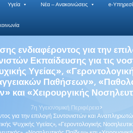
Υγεία
Νέα – Ανακοινώσεις
e-Υπηρεσί
κοινωνία
ς ενδιαφέροντος για την επιλ
στών Εκπαίδευσης για τις νοσηλ
χικής Υγείας», «Γεροντολογικ
αγγειακών Παθήσεων», «Παθολο
ν» και «Χειρουργικής Νοσηλευτ
>
7η Υγειονομική Περιφέρεια
ος για την επιλογή Συντονιστών και Αναπληρωτών
υτικής Ψυχικής Υγείας», «Γεροντολογικής Νοσηλευτι
υτικής», «Νοσηλευτικής Παίδων» και «Χειρουργικ