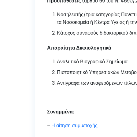
Προϋποθέσεις
(άρθρο 59 του Ν. 4690/
Νοσηλευτής/τρια κατηγορίας Πανεπι
τα Νοσοκομεία ή Κέντρα Υγείας ή τη
Κάτοχος συναφούς διδακτορικού διπλ
Απαραίτητα Δικαιολογητικά
Αναλυτικό Βιογραφικό Σημείωμα
Πιστοποιητικό Υπηρεσιακών Μεταβ
Αντίγραφα των αναφερόμενων τίτλ
Συνημμένα:
–
Η αίτηση συμμετοχής