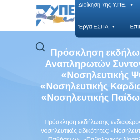
End Header Section -->
Διοίκηση 7ης Υ.ΠΕ.
Έργα ΕΣΠΑ
Επι
Πρόσκληση εκδήλωση
Αναπληρωτών Συντονι
«Νοσηλευτικής Ψυ
«Νοσηλευτικής Καρδι
«Νοσηλευτικής Παίδω
Πρόσκληση εκδήλωσης ενδιαφέροντ
νοσηλευτικές ειδικότητες: «Νοσηλε
Παθήσεων», «Παθολογικής Νοσηλε