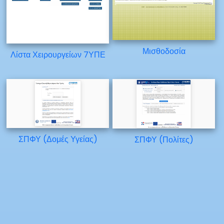
Μισθοδοσία
Λίστα Χειρουργείων 7ΥΠΕ
ΣΠΦΥ (Δομές Υγείας)
ΣΠΦΥ (Πολίτες)