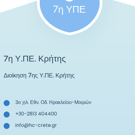
7η ΥΠΕ
7η Υ.ΠΕ. Κρήτης
Διοίκηση 7ης Υ.ΠΕ. Κρήτης
3ο χιλ. Εθν. Οδ. Ηρακλείου-Μοιρών
+30-2813 404400
info@hc-crete.gr