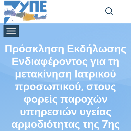
End Header Section -->
Πρόσκληση Εκδήλωσης
Ενδιαφέροντος για τη
μετακίνηση Ιατρικού
προσωπικού, στους
φορείς παροχών
υπηρεσιών υγείας
αρμοδιότητας της 7ης