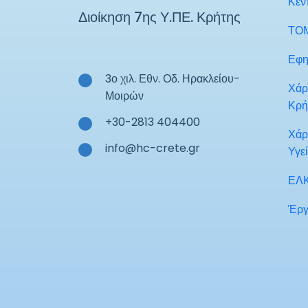
Κέν
Διοίκηση 7ης Υ.ΠΕ. Κρήτης
ΤΟ
Εφη
3ο χιλ. Εθν. Οδ. Ηρακλείου-
Χάρ
Μοιρών
Κρή
+30-2813 404400
Χάρ
info@hc-crete.gr
Υγε
ΕΛ
Έργ