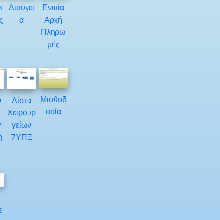
κ
Διαύγει
Ενιαία
ς
α
Αρχή
ς
Πληρω
μής
Μισθοδ
ρ
Λίστα
οσία
Χειρουρ
γ
γείων
η
7ΥΠΕ
Υ
ε