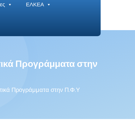
ες
ΕΛΚΕΑ
ικά Προγράμματα στην
τικά Προγράμματα στην Π.Φ.Υ