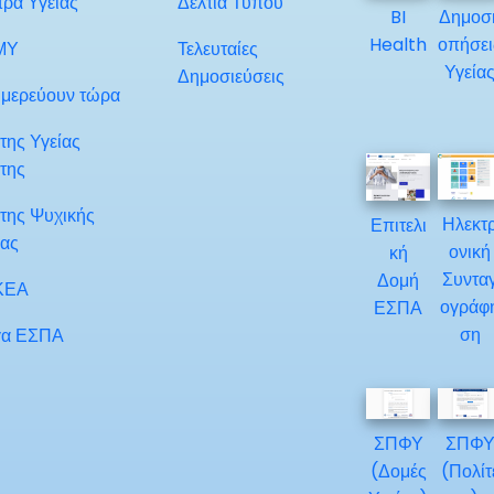
τρα Υγείας
Δελτία Τύπου
BI
Δημοσ
Health
οπήσει
ΜΥ
Τελευταίες
Υγεία
Δημοσιεύσεις
μερεύουν τώρα
της Υγείας
της
της Ψυχικής
Ηλεκτ
Επιτελι
ίας
ονική
κή
Συντα
Δομή
ΚΕΑ
ογράφ
ΕΣΠΑ
ση
α ΕΣΠΑ
ΣΠΦΥ
ΣΠΦ
(Δομές
(Πολίτ