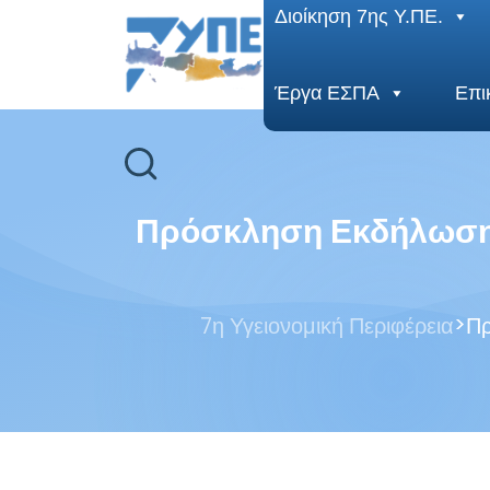
End Header Section -->
Διοίκηση 7ης Υ.ΠΕ.
Έργα ΕΣΠΑ
Επι
Πρόσκληση Εκδήλωσης
>
7η Υγειονομική Περιφέρεια
Πρ