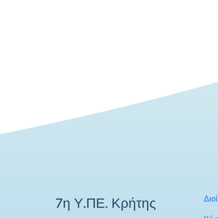
Διο
7η Υ.ΠΕ. Κρήτης