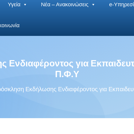
Υγεία
Νέα – Ανακοινώσεις
e-Υπηρεσί
κοινωνία
 Ενδιαφέροντος για Εκπαιδευτ
Π.Φ.Υ
όσκληση Εκδήλωσης Ενδιαφέροντος για Εκπαιδευ