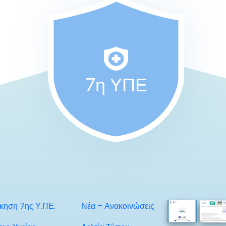
7η ΥΠΕ
ίκηση 7ης Υ.ΠΕ.
Νέα – Ανακοινώσεις