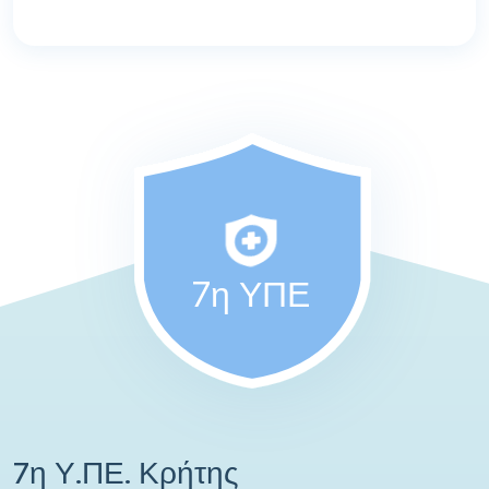
7η ΥΠΕ
7η Υ.ΠΕ. Κρήτης