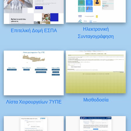
Ηλεκτρονική
Επιτελική Δομή ΕΣΠΑ
Συνταγογράφηση
Μισθοδοσία
Λίστα Χειρουργείων 7ΥΠΕ