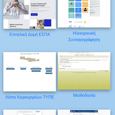
Ηλεκτρονική
Επιτελική Δομή ΕΣΠΑ
Συνταγογράφηση
Μισθοδοσία
Λίστα Χειρουργείων 7ΥΠΕ