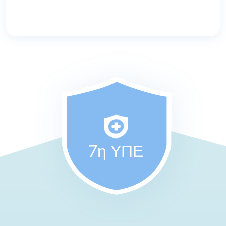
7η ΥΠΕ