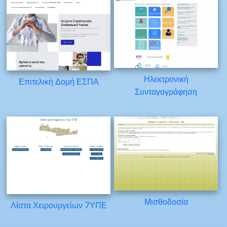
Ηλεκτρονική
Επιτελική Δομή ΕΣΠΑ
Συνταγογράφηση
Μισθοδοσία
Λίστα Χειρουργείων 7ΥΠΕ