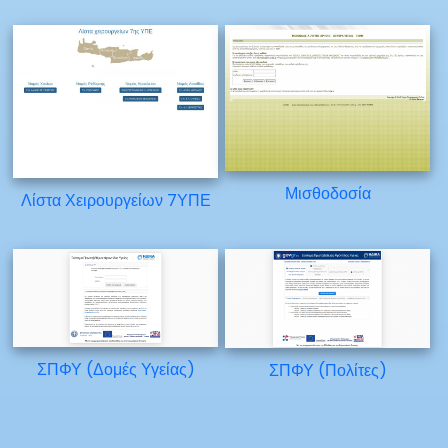
Μισθοδοσία
Λίστα Χειρουργείων 7ΥΠΕ
ΣΠΦΥ (Δομές Υγείας)
ΣΠΦΥ (Πολίτες)