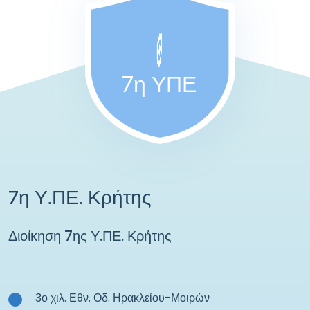
7η ΥΠΕ
7η Υ.ΠΕ. Κρήτης
Διοίκηση 7ης Υ.ΠΕ. Κρήτης
3ο χιλ. Εθν. Οδ. Ηρακλείου-Μοιρών