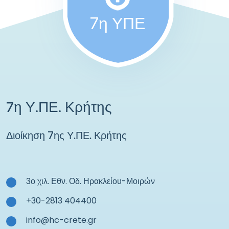
7η ΥΠΕ
7η Υ.ΠΕ. Κρήτης
Διοίκηση 7ης Υ.ΠΕ. Κρήτης
3ο χιλ. Εθν. Οδ. Ηρακλείου-Μοιρών
+30-2813 404400
info@hc-crete.gr