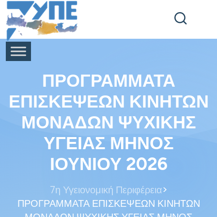
End Header Section -->
ΠΡΟΓΡΑΜΜΑΤΑ
ΕΠΙΣΚΕΨΕΩΝ ΚΙΝΗΤΩΝ
ΜΟΝΑΔΩΝ ΨΥΧΙΚΗΣ
ΥΓΕΙΑΣ ΜΗΝΟΣ
ΙΟΥΝΙΟΥ 2026
>
7η Υγειονομική Περιφέρεια
ΠΡΟΓΡΑΜΜΑΤΑ ΕΠΙΣΚΕΨΕΩΝ ΚΙΝΗΤΩΝ