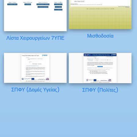
Μισθοδοσία
Λίστα Χειρουργείων 7ΥΠΕ
ΣΠΦΥ (Δομές Υγείας)
ΣΠΦΥ (Πολίτες)