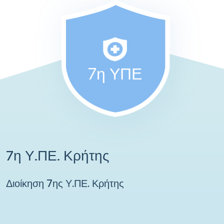
7η ΥΠΕ
7η Υ.ΠΕ. Κρήτης
Διοίκηση 7ης Υ.ΠΕ. Κρήτης