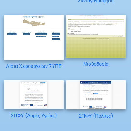
Συνταγογράφηση
Μισθοδοσία
Λίστα Χειρουργείων 7ΥΠΕ
ΣΠΦΥ (Δομές Υγείας)
ΣΠΦΥ (Πολίτες)