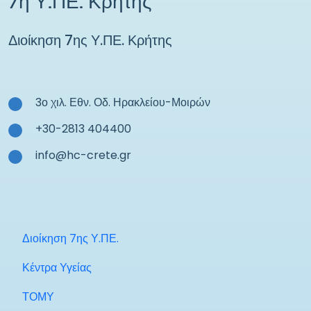
7η Υ.ΠΕ. Κρήτης
Διοίκηση 7ης Υ.ΠΕ. Κρήτης
3ο χιλ. Εθν. Οδ. Ηρακλείου-Μοιρών
+30-2813 404400
info@hc-crete.gr
Διοίκηση 7ης Υ.ΠΕ.
Κέντρα Υγείας
ΤΟΜΥ