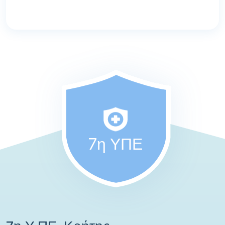
7η ΥΠΕ