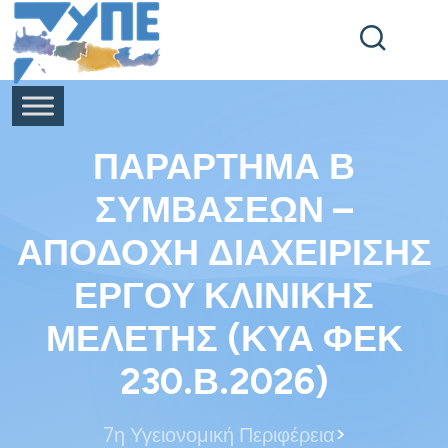
End Header Section -->
ΠΑΡΑΡΤΗΜΑ Β
ΣΥΜΒΑΣΕΩΝ –
ΑΠΟΔΟΧΗ ΔΙΑΧΕΙΡΙΣΗΣ
ΕΡΓΟΥ ΚΛΙΝΙΚΗΣ
ΜΕΛΕΤΗΣ (ΚΥΑ ΦΕΚ
230.Β.2026)
>
7η Υγειονομική Περιφέρεια