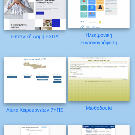
Ηλεκτρονική
Επιτελική Δομή ΕΣΠΑ
Συνταγογράφηση
Μισθοδοσία
Λίστα Χειρουργείων 7ΥΠΕ