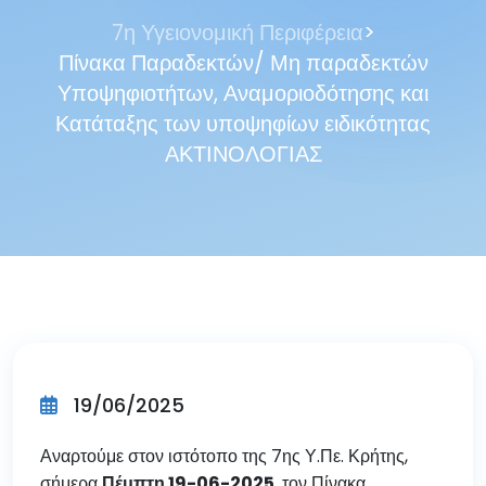
>
7η Υγειονομική Περιφέρεια
Πίνακα Παραδεκτών/ Μη παραδεκτών
Υποψηφιοτήτων, Αναμοριοδότησης και
Κατάταξης των υποψηφίων ειδικότητας
ΑΚΤΙΝΟΛΟΓΙΑΣ
19/06/2025
Αναρτούμε στον ιστότοπο της 7ης Υ.Πε. Κρήτης,
σήμερα
Πέμ
π
τη
19-06-2025
τον Πίνακα