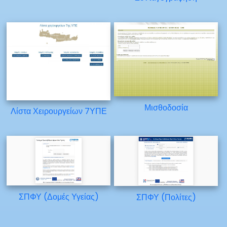
Μισθοδοσία
Λίστα Χειρουργείων 7ΥΠΕ
ΣΠΦΥ (Δομές Υγείας)
ΣΠΦΥ (Πολίτες)