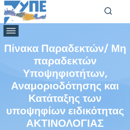
End Header Section -->
Πίνακα Παραδεκτών/ Μη
παραδεκτών
Υποψηφιοτήτων,
Αναμοριοδότησης και
Κατάταξης των
υποψηφίων ειδικότητας
ΑΚΤΙΝΟΛΟΓΙΑΣ