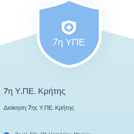
7η ΥΠΕ
7η Υ.ΠΕ. Κρήτης
Διοίκηση 7ης Υ.ΠΕ. Κρήτης