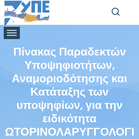
End Header Section -->
Πίνακας Παραδεκτών
Υποψηφιοτήτων,
Αναμοριοδότησης και
Κατάταξης των
υποψηφίων, για την
ειδικότητα
ΩΤΟΡΙΝΟΛΑΡΥΓΓΟΛΟΓΙ