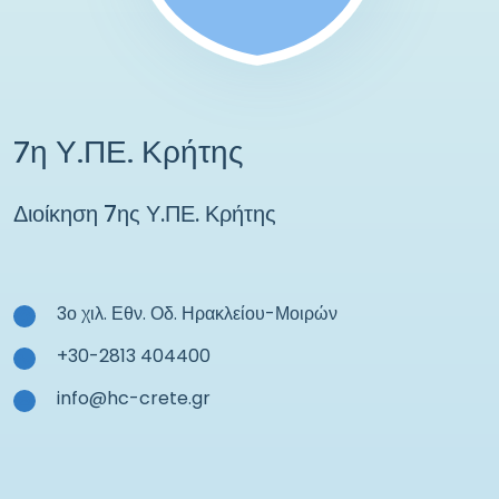
7η Υ.ΠΕ. Κρήτης
Διοίκηση 7ης Υ.ΠΕ. Κρήτης
3ο χιλ. Εθν. Οδ. Ηρακλείου-Μοιρών
+30-2813 404400
info@hc-crete.gr