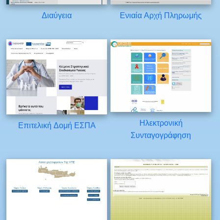
Διαύγεια
Ενιαία Αρχή Πληρωμής
Ηλεκτρονική
Επιτελική Δομή ΕΣΠΑ
Συνταγογράφηση