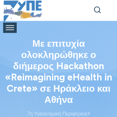
End Header Section -->
Με επιτυχία
ολοκληρώθηκε ο
διήμερος Hackathon
«Reimagining eHealth in
Crete» σε Ηράκλειο και
Αθήνα
>
7η Υγειονομική Περιφέρεια