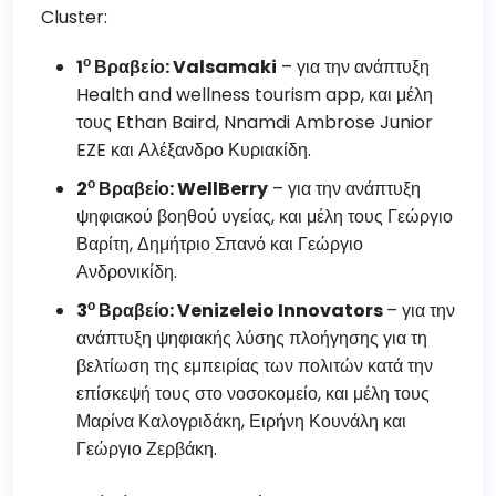
Cluster:
ο
1
Βραβείο:
Valsamaki
– για την ανάπτυξη
Health and wellness tourism app, και μέλη
τους Ethan Baird, Nnamdi Ambrose Junior
EZE και Αλέξανδρο Κυριακίδη.
ο
2
Βραβείο: WellBerry
– για την ανάπτυξη
ψηφιακού βοηθού υγείας, και μέλη τους Γεώργιο
Βαρίτη, Δημήτριο Σπανό και Γεώργιο
Ανδρονικίδη.
ο
3
Βραβείο: Venizeleio Innovators
– για την
ανάπτυξη ψηφιακής λύσης πλοήγησης για τη
βελτίωση της εμπειρίας των πολιτών κατά την
επίσκεψή τους στο νοσοκομείο, και μέλη τους
Μαρίνα Καλογριδάκη, Ειρήνη Κουνάλη και
Γεώργιο Ζερβάκη.