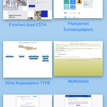
Ηλεκτρονική
Επιτελική Δομή ΕΣΠΑ
Συνταγογράφηση
Μισθοδοσία
Λίστα Χειρουργείων 7ΥΠΕ