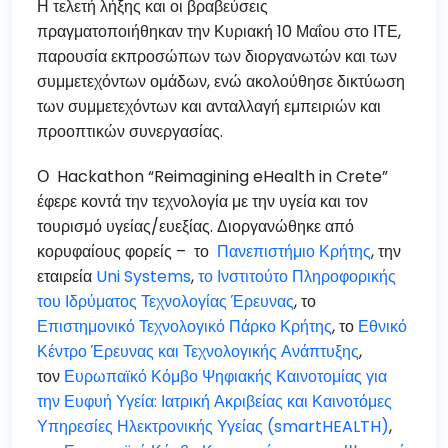
Η τελετή λήξης και οι βραβεύσεις
πραγματοποιήθηκαν την Κυριακή 10 Μαΐου στο ΙΤΕ,
παρουσία εκπροσώπων των διοργανωτών και των
συμμετεχόντων ομάδων, ενώ ακολούθησε δικτύωση
των συμμετεχόντων και ανταλλαγή εμπειριών και
προοπτικών συνεργασίας.
Ο Hackathon “Reimagining eHealth in Crete”
έφερε κοντά την τεχνολογία με την υγεία και τον
τουρισμό υγείας/ευεξίας. Διοργανώθηκε από
κορυφαίους φορείς – το
Πανεπιστήμιο Κρήτης
, την
εταιρεία
Uni Systems
,
το
Ινστιτούτο Πληροφορικής
του Ιδρύματος Τεχνολογίας Έρευνας
, το
Επιστημονικό Τεχνολογικό Πάρκο Κρήτης
, το
Εθνικό
Κέντρο Έρευνας και Τεχνολογικής Ανάπτυξης
,
τον
Ευρωπαϊκό Κόμβο Ψηφιακής Καινοτομίας για
την Ευφυή Υγεία: Ιατρική Ακριβείας και Καινοτόμες
Υπηρεσίες Ηλεκτρονικής Υγείας (smartHEALTH)
,