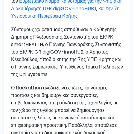
τον
Ευρωπαϊκό Κόμβο Καινοτομίας για την Ψηφιακή
Διακυβέρνηση (GR digiGOV-innoHUB)
, και
την 7η
Υγειονομική Περιφέρεια Κρήτης
.
Σύντομους χαιρετισμούς απηύθυναν ο Καθηγητής
Δημήτρης Πλεξουσάκης, Συντονιστής του ΕΚΨΚ
smartHEALTH, ο Γιάννης Γιανναράκης, Συντονιστής
του ΕΚΨΚ GR digiGOV-innoHUB, ο Χρήστος
Κλεοβούλου, Υποδιοικητής της 7ης ΥΠΕ Κρήτης και
ο Γιάννης Σαμιωτάκης, Υπεύθυνος Τομέα Πωλήσεων
της Uni Systems.
Ο Hackathon ανέδειξε νέες ιδέες, καινοτόμες
προτάσεις και δημιουργικές συνεργασίες,
επιβεβαιώνοντας ότι η σύνδεση της τεχνολογίας με
τον χώρο της υγείας μπορεί να δημιουργήσει
ουσιαστικές λύσεις με κοινωνικό αποτύπωμα και
επιχειρηματική προοπτική. Παράλληλα, αποτέλεσε
αφετηρία για τη διαμόρφωση ενός δυναμικού