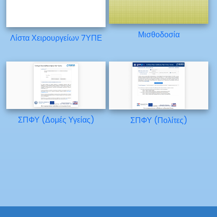
Μισθοδοσία
Λίστα Χειρουργείων 7ΥΠΕ
ΣΠΦΥ (Δομές Υγείας)
ΣΠΦΥ (Πολίτες)