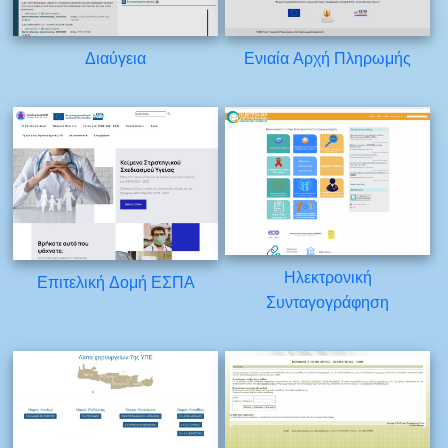
Διαύγεια
Ενιαία Αρχή Πληρωμής
Ηλεκτρονική
Επιτελική Δομή ΕΣΠΑ
Συνταγογράφηση