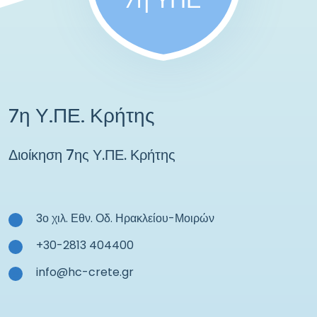
7η ΥΠΕ
7η Υ.ΠΕ. Κρήτης
Διοίκηση 7ης Υ.ΠΕ. Κρήτης
3ο χιλ. Εθν. Οδ. Ηρακλείου-Μοιρών
+30-2813 404400
info@hc-crete.gr