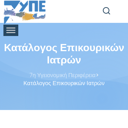
End Header Section -->
Κατάλογος Επικουρικών
Ιατρών
>
7η Υγειονομική Περιφέρεια
Κατάλογος Επικουρικών Ιατρών