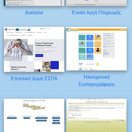
Διαύγεια
Ενιαία Αρχή Πληρωμής
Ηλεκτρονική
Επιτελική Δομή ΕΣΠΑ
Συνταγογράφηση