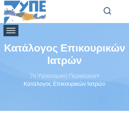
End Header Section -->
Κατάλογος Επικουρικών
Ιατρών
>
7η Υγειονομική Περιφέρεια
Κατάλογος Επικουρικών Ιατρών