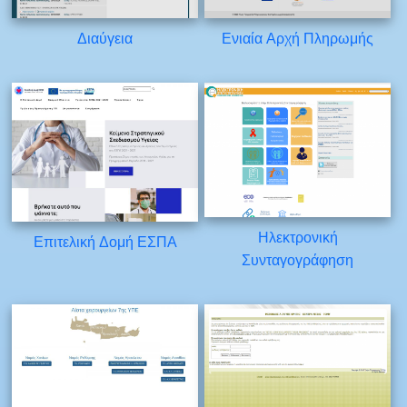
Διαύγεια
Ενιαία Αρχή Πληρωμής
Ηλεκτρονική
Επιτελική Δομή ΕΣΠΑ
Συνταγογράφηση