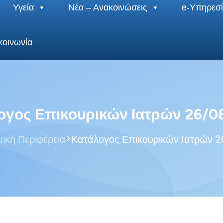
Υγεία
Νέα – Ανακοινώσεις
e-Υπηρεσί
κοινωνία
ογος Επικουρικών Ιατρών 26/0
>
μική Περιφέρεια
Κατάλογος Επικουρικών Ιατρών 