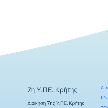
Διο
7η Υ.ΠΕ. Κρήτης
Κέν
Διοίκηση 7ης Υ.ΠΕ. Κρήτης
ΤΟ