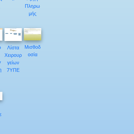
ς
Πληρω
μής
Μισθοδ
ρ
Λίστα
οσία
Χειρουρ
γ
γείων
η
7ΥΠΕ
Υ
ε