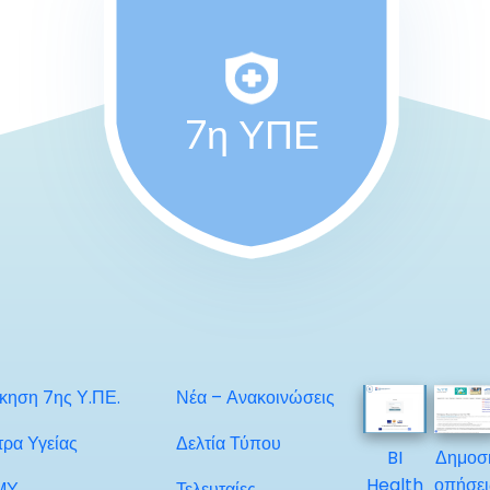
7η ΥΠΕ
ίκηση 7ης Υ.ΠΕ.
Νέα – Ανακοινώσεις
τρα Υγείας
Δελτία Τύπου
BI
Δημοσ
Health
οπήσει
ΜΥ
Τελευταίες