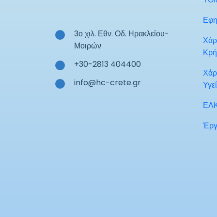
Εφη
3ο χιλ. Εθν. Οδ. Ηρακλείου-
Χάρ
Μοιρών
Κρή
+30-2813 404400
Χάρ
info@hc-crete.gr
Υγε
ΕΛ
Έργ