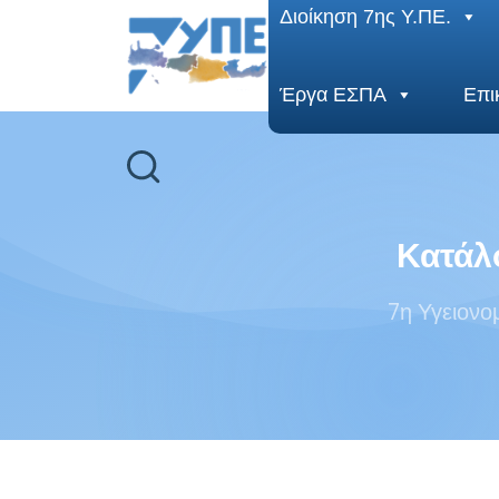
End Header Section -->
Διοίκηση 7ης Υ.ΠΕ.
Έργα ΕΣΠΑ
Επι
Κατάλ
7η Υγειονο