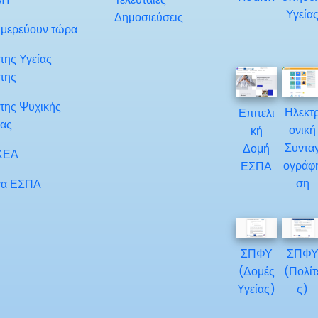
Υγεία
Δημοσιεύσεις
μερεύουν τώρα
της Υγείας
της
της Ψυχικής
Ηλεκτ
Επιτελι
ίας
ονική
κή
Συντα
Δομή
ΚΕΑ
ογράφ
ΕΣΠΑ
ση
α ΕΣΠΑ
ΣΠΦΥ
ΣΠΦ
(Δομές
(Πολίτ
Υγείας)
ς)