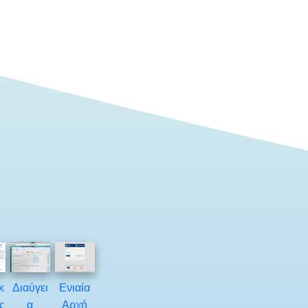
κ
Διαύγει
Ενιαία
ς
α
Αρχή