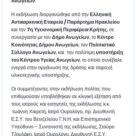
Ανωγείων
.
Η εκδήλωση διοργανώθηκε από την
Ελληνική
Αντικαρκινική Εταιρεία / Παράρτημα Ηρακλείου
και την
7η Υγειονομική Περιφέρεια Κρήτης
, σε
συνεργασία με τον
Δήμο Ανωγείων
, το
Κέντρο
Κοινότητας Δήμου Ανωγείων
, τον
Πολιτιστικό
Σύλλογο Ανωγείων
, και την πολύτιμη
υποστήριξη
του Κέντρου Υγείας Ανωγείων
, το οποίο συνέβαλε
ενεργά στην οργάνωση της δράσης και παροχή
υλικοτεχνικής υποστήριξης.
Οι συμμετέχοντες στην εκδήλωση πολίτες που
επιθυμούσαν υποβλήθηκαν σε κλινική εξέταση από
τους ιατρούς και εισηγητές της εκδήλωσης κ.κ.
Ιωάννη Χαιρετή, Ιατρό Ουρολόγο, πρ. Διευθυντή
Ε.Σ.Υ. του Βενιζελείου Γ.Ν.Η. και Επιστημονικό
Υπεύθυνο – Συντονιστή της εκδήλωσης, Σταύρο
Τζουλάκη, Ιατρό Ουρολόγο, Διευθυντή Ε.Σ.Υ.