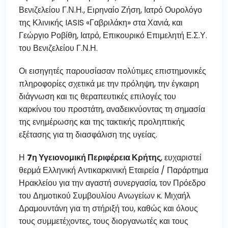
Βενιζελείου Γ.Ν.Η., Ειρηναίο Ζήση, Ιατρό Ουρολόγο
της Κλινικής IASIS «Γαβριλάκη» στα Χανιά, και
Γεώργιο Ροβίθη, Ιατρό, Επικουρικό Επιμελητή Ε.Σ.Υ.
του Βενιζελείου Γ.Ν.Η.
Οι εισηγητές παρουσίασαν πολύτιμες επιστημονικές
πληροφορίες σχετικά με την πρόληψη, την έγκαιρη
διάγνωση και τις θεραπευτικές επιλογές του
καρκίνου του προστάτη, αναδεικνύοντας τη σημασία
της ενημέρωσης και της τακτικής προληπτικής
εξέτασης για τη διασφάλιση της υγείας.
Η
7η Υγειονομική Περιφέρεια Κρήτης
, ευχαριστεί
θερμά Ελληνική Αντικαρκινική Εταιρεία / Παράρτημα
Ηρακλείου για την αγαστή συνεργασία, τον Πρόεδρο
του Δημοτικού Συμβουλίου Ανωγείων κ. Μιχαήλ
Δραμουντάνη για τη στήριξή του, καθώς και όλους
τους συμμετέχοντες, τους διοργανωτές και τους