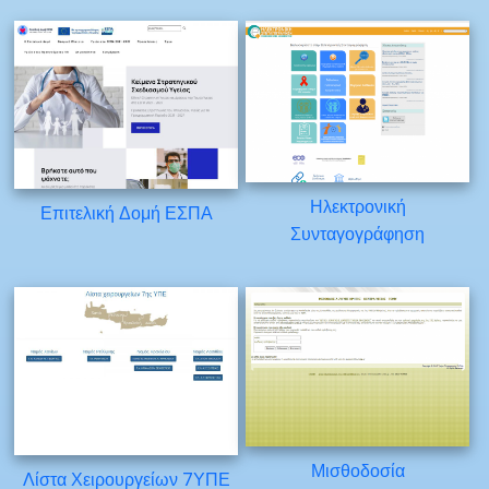
Ηλεκτρονική
Επιτελική Δομή ΕΣΠΑ
Συνταγογράφηση
Μισθοδοσία
Λίστα Χειρουργείων 7ΥΠΕ