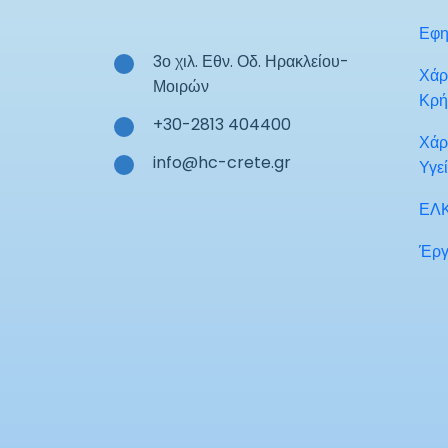
Εφη
3ο χιλ. Εθν. Οδ. Ηρακλείου-
Χάρ
Μοιρών
Κρή
+30-2813 404400
Χάρ
info@hc-crete.gr
Υγε
ΕΛ
Έργ