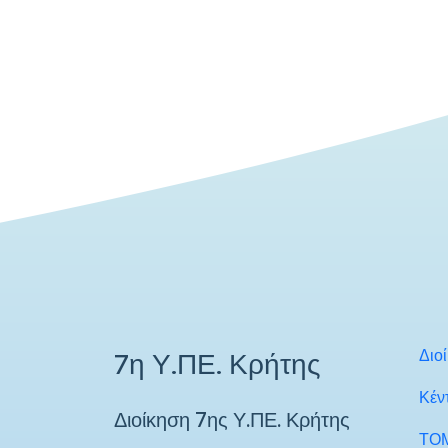
Διο
7η Υ.ΠΕ. Κρήτης
Κέν
Διοίκηση 7ης Υ.ΠΕ. Κρήτης
ΤΟ