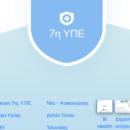
7η ΥΠΕ
ίκηση 7ης Υ.ΠΕ.
Νέα – Ανακοινώσεις
τρα Υγείας
Δελτία Τύπου
BI
Δημοσ
Health
οπήσει
ΜΥ
Τελευταίες