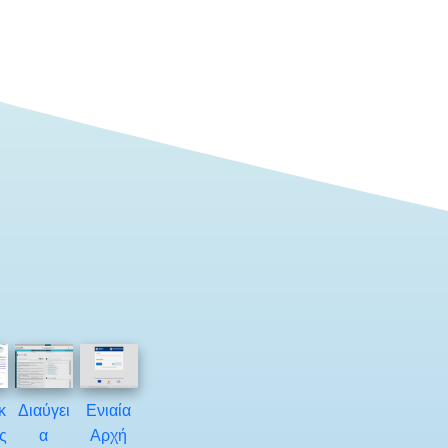
κ
Διαύγει
Ενιαία
ς
α
Αρχή