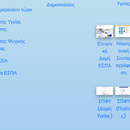
Υγεία
Δημοσιεύσεις
μερεύουν τώρα
της Υγείας
της
της Ψυχικής
Ηλεκτ
Επιτελι
ίας
ονική
κή
Συντα
Δομή
ΚΕΑ
ογράφ
ΕΣΠΑ
ση
α ΕΣΠΑ
ΣΠΦΥ
ΣΠΦ
(Δομές
(Πολίτ
Υγείας)
ς)