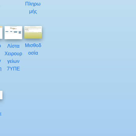
ς
Πληρω
μής
Μισθοδ
ρ
Λίστα
οσία
Χειρουρ
γ
γείων
η
7ΥΠΕ
Υ
ε