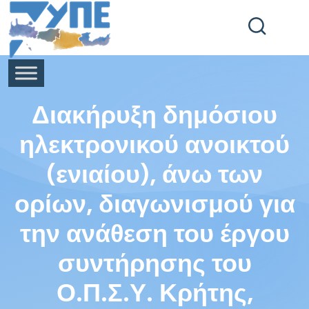
End Header Section -->
Διακήρυξη δημόσιου
ηλεκτρονικού ανοικτού
(ενιαίου), άνω των
ορίων, διαγωνισμού για
την ανάθεση του έργου
συντήρησης του
Ο.Π.Σ.Υ. Κρήτης,