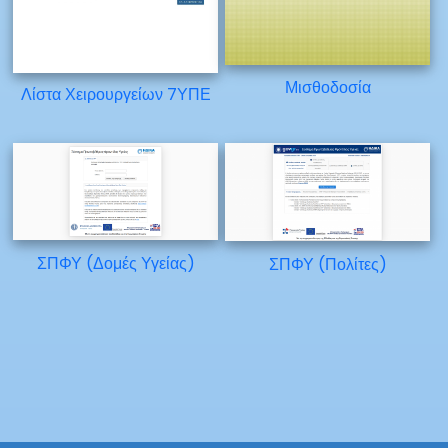
Μισθοδοσία
Λίστα Χειρουργείων 7ΥΠΕ
ΣΠΦΥ (Δομές Υγείας)
ΣΠΦΥ (Πολίτες)