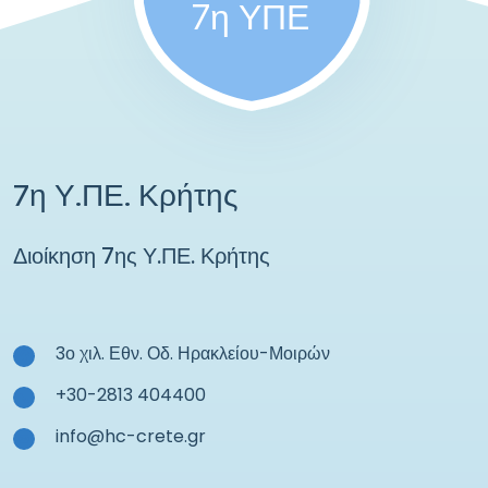
7η ΥΠΕ
7η Υ.ΠΕ. Κρήτης
Διοίκηση 7ης Υ.ΠΕ. Κρήτης
3ο χιλ. Εθν. Οδ. Ηρακλείου-Μοιρών
+30-2813 404400
info@hc-crete.gr