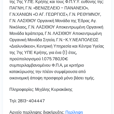
της 7ης Υ.ΠΕ. Κρήτης και τους Φ.Π.Υ.Υ. ευθύνης της:
ΠΑΓΝΗ, Γ.Ν. «ΒΕΝΙΖΕΛΕΙΟ – ΠΑΝΑΝΕΙΟ»,
Γ.Ν.ΧΑΝΙΩΝ «Ο ΑΓ. ΓΕΩΡΓΙΟΣ», Γ.Ν. ΡΕΘΥΜΝΟΥ,
Γ.Ν. ΛΑΣΙΘΙΟΥ Οργανική Μονάδα της Έδρας Αγ.
Νικόλαος, Γ.Ν. ΛΑΣΙΘΙΟΥ Αποκεντρωμένη Οργανική
Μονάδα Ιεράπετρα, Γ.Ν. ΛΑΣΙΘΙΟΥ Αποκεντρωμένη
Οργανική Μονάδα Σητεία, Γ.Ν.-Κ.Υ.ΝΕΑΠΟΛΕΩΣ
«Διαλυνάκειο», Κεντρική Υπηρεσία και Κέντρα Υγείας
της 7ης ΥΠΕ Κρήτης, για ένα (1) έτος,
προϋπολογισμού 1.075.780,10€
συμπεριλαμβανομένου Φ.Π.Α, με κριτήριο
κατακύρωσης την πλέον συμφέρουσα από
οικονομική άποψη προσφορά μόνο βάσει τιμής.
Πληροφορίες: Μιχάλης Κυριακάκης
Τηλ: 2813-404447
Αρχείο περίληψης διακήρυξης:
Περίληψη