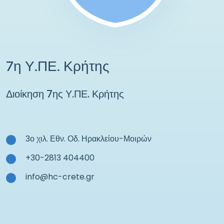
7η Υ.ΠΕ. Κρήτης
Διοίκηση 7ης Υ.ΠΕ. Κρήτης
3ο χιλ. Εθν. Οδ. Ηρακλείου-Μοιρών
+30-2813 404400
info@hc-crete.gr