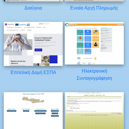
Διαύγεια
Ενιαία Αρχή Πληρωμής
Ηλεκτρονική
Επιτελική Δομή ΕΣΠΑ
Συνταγογράφηση