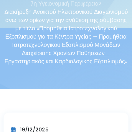
>
7η Υγειονομική Περιφέρεια
Διακήρυξη Ανοικτού Ηλεκτρονικού Διαγωνισμού
άνω των ορίων για την ανάθεση της σύμβασης
με τίτλο «Προμήθεια Ιατροτεχνολογικού
Εξοπλισμού για τα Κέντρα Υγείας – Προμήθεια
Ιατροτεχνολογικού Εξοπλισμού Μονάδων
Διαχείρισης Χρονίων Παθήσεων –
Εργαστηριακός και Καρδιολογικός Εξοπλισμός»
19/12/2025