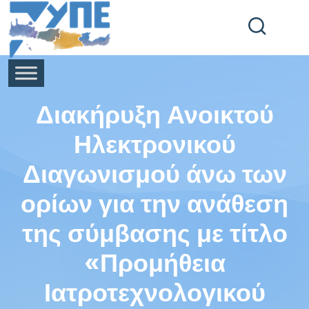
End Header Section -->
Διακήρυξη Ανοικτού
Ηλεκτρονικού
Διαγωνισμού άνω των
ορίων για την ανάθεση
της σύμβασης με τίτλο
«Προμήθεια
Ιατροτεχνολογικού