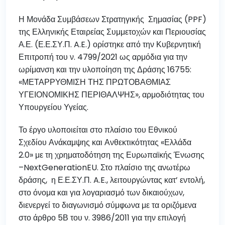
Η Μονάδα Συμβάσεων Στρατηγικής Σημασίας (PPF)
της Ελληνικής Εταιρείας Συμμετοχών και Περιουσίας
Α.Ε. (Ε.Ε.ΣΥ.Π. A.E.) ορίστηκε από την Κυβερνητική
Επιτροπή του ν. 4799/2021 ως αρμόδια για την
ωρίμανση και την υλοποίηση της Δράσης 16755:
«ΜΕΤΑΡΡΥΘΜΙΣΗ ΤΗΣ ΠΡΩΤΟΒΑΘΜΙΑΣ
ΥΓΕΙΟΝΟΜΙΚΗΣ ΠΕΡΙΘΑΛΨΗΣ», αρμοδιότητας του
Υπουργείου Υγείας.
Το έργο υλοποιείται στο πλαίσιο του Εθνικού
Σχεδίου Ανάκαμψης και Ανθεκτικότητας «Ελλάδα
2.0» με τη χρηματοδότηση της Ευρωπαϊκής Ένωσης
–NextGenerationEU. Στο πλαίσιο της ανωτέρω
δράσης, η Ε.Ε.ΣΥ.Π. A.E., λειτουργώντας κατ’ εντολή,
στο όνομα και για λογαριασμό των δικαιούχων,
διενεργεί το διαγωνισμό σύμφωνα με τα οριζόμενα
στο άρθρο 5Β του ν. 3986/2011 για την επιλογή