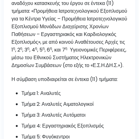
αναδόχου κατασκευής του έργου σε έντεκα (11)
τμήματα: «Προμήθεια Ιατροτεχνολογικού Εξοπλισμού
για τα Κέντρα Υγείας – Προμήθεια Ιατροτεχνολογικού
Εξοπλισμού Μονάδων Διαχείρισης Χρονίων
Παθήσεων – Εργαστηριακός και Καρδιολογικός
Εξοπλισμός», με από κοινού Αναθέτουσες Αρχές τις
η
η
η
η
η
η
η
1
, 2
, 3
, 4
, 5
, 6
, και 7
Υγειονομικές Περιφέρειες,
μέσω του Εθνικού Συστήματος Ηλεκτρονικών
Δημοσίων Συμβάσεων (στο εξής το «Ε.Σ.Η.ΔΗ.Σ.»).
Η σύμβαση υποδιαιρείται σε έντεκα (11) τμήματα:
Τμήμα 1: Αναλυτές
Τμήμα 2: Αναλυτές Αιματολογικοί
Τμήμα 3: Αναλυτές Αυτόματοι
Τμήμα 4: Εργαστηριακός Εξοπλισμός
Τμήμα 5: Φυγόκεντροι