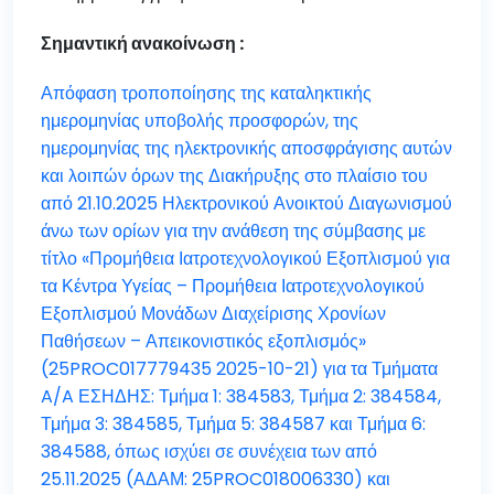
Σημαντική ανακοίνωση :
Απόφαση τροποποίησης της καταληκτικής
ημερομηνίας υποβολής προσφορών, της
ημερομηνίας της ηλεκτρονικής αποσφράγισης αυτών
και λοιπών όρων της Διακήρυξης στο πλαίσιο του
από 21.10.2025 Ηλεκτρονικού Ανοικτού Διαγωνισμού
άνω των ορίων για την ανάθεση της σύμβασης με
τίτλο «Προμήθεια Ιατροτεχνολογικού Εξοπλισμού για
τα Κέντρα Υγείας – Προμήθεια Ιατροτεχνολογικού
Εξοπλισμού Μονάδων Διαχείρισης Χρονίων
Παθήσεων – Απεικονιστικός εξοπλισμός»
(25PROC017779435 2025-10-21) για τα Τμήματα
A/A ΕΣΗΔΗΣ: Τμήμα 1: 384583, Τμήμα 2: 384584,
Τμήμα 3: 384585, Τμήμα 5: 384587 και Τμήμα 6:
384588, όπως ισχύει σε συνέχεια των από
25.11.2025 (ΑΔΑΜ: 25PROC018006330) και