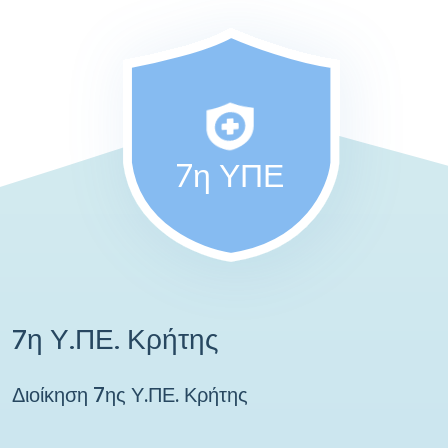
7η ΥΠΕ
7η Υ.ΠΕ. Κρήτης
Διοίκηση 7ης Υ.ΠΕ. Κρήτης