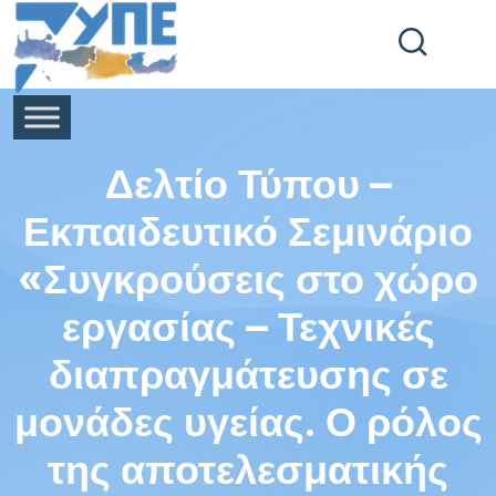
End Header Section -->
Δελτίο Τύπου –
Εκπαιδευτικό Σεμινάριο
«Συγκρούσεις στο χώρο
εργασίας – Τεχνικές
διαπραγμάτευσης σε
μονάδες υγείας. Ο ρόλος
της αποτελεσματικής