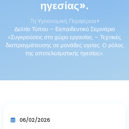
ηγεσίας».
>
7η Υγειονομική Περιφέρεια
Δελτίο Τύπου – Εκπαιδευτικό Σεμινάριο
«Συγκρούσεις στο χώρο εργασίας – Τεχνικές
διαπραγμάτευσης σε μονάδες υγείας. Ο ρόλος
της αποτελεσματικής ηγεσίας».
06/02/2026