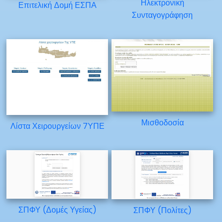
Ηλεκτρονική
Επιτελική Δομή ΕΣΠΑ
Συνταγογράφηση
Μισθοδοσία
Λίστα Χειρουργείων 7ΥΠΕ
ΣΠΦΥ (Δομές Υγείας)
ΣΠΦΥ (Πολίτες)