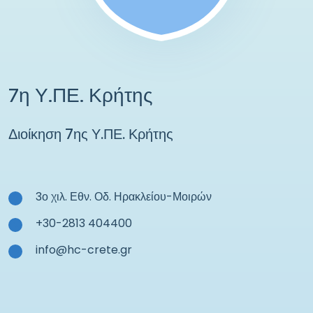
7η Υ.ΠΕ. Κρήτης
Διοίκηση 7ης Υ.ΠΕ. Κρήτης
3ο χιλ. Εθν. Οδ. Ηρακλείου-Μοιρών
+30-2813 404400
info@hc-crete.gr