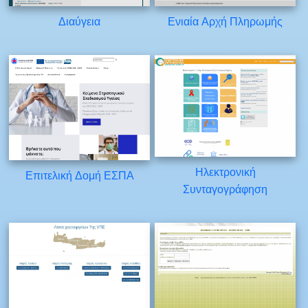
Διαύγεια
Ενιαία Αρχή Πληρωμής
Ηλεκτρονική
Επιτελική Δομή ΕΣΠΑ
Συνταγογράφηση