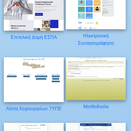
Ηλεκτρονική
Επιτελική Δομή ΕΣΠΑ
Συνταγογράφηση
Μισθοδοσία
Λίστα Χειρουργείων 7ΥΠΕ