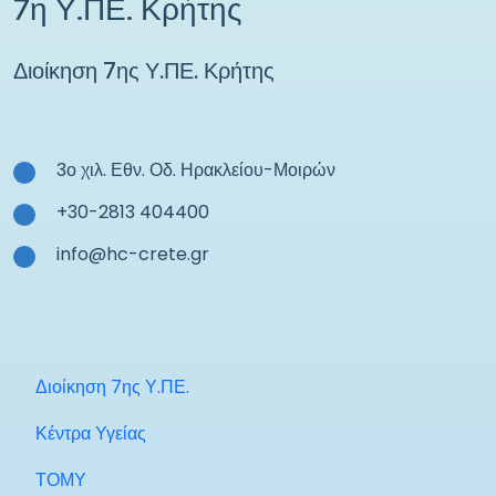
7η Υ.ΠΕ. Κρήτης
Διοίκηση 7ης Υ.ΠΕ. Κρήτης
3ο χιλ. Εθν. Οδ. Ηρακλείου-Μοιρών
+30-2813 404400
info@hc-crete.gr
Διοίκηση 7ης Υ.ΠΕ.
Κέντρα Υγείας
ΤΟΜΥ