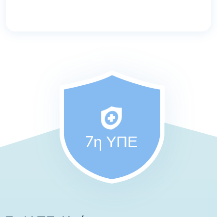
7η ΥΠΕ