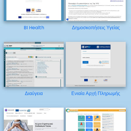
BI Health
Δημοσκοπήσεις Υγείας
Διαύγεια
Ενιαία Αρχή Πληρωμής