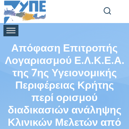
End Header Section -->
Απόφαση Επιτροπής
Λογαριασμού Ε.Λ.Κ.Ε.Α.
της 7ης Υγειονομικής
Περιφέρειας Κρήτης
περί ορισμού
διαδικασιών ανάληψης
Κλινικών Μελετών από