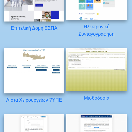
Ηλεκτρονική
Επιτελική Δομή ΕΣΠΑ
Συνταγογράφηση
Μισθοδοσία
Λίστα Χειρουργείων 7ΥΠΕ