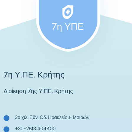
7η ΥΠΕ
7η Υ.ΠΕ. Κρήτης
Διοίκηση 7ης Υ.ΠΕ. Κρήτης
3ο χιλ. Εθν. Οδ. Ηρακλείου-Μοιρών
+30-2813 404400