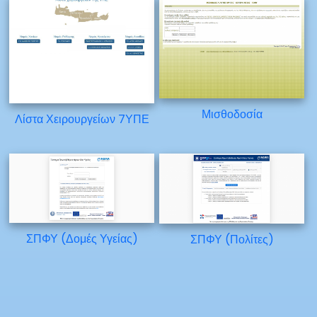
Μισθοδοσία
Λίστα Χειρουργείων 7ΥΠΕ
ΣΠΦΥ (Δομές Υγείας)
ΣΠΦΥ (Πολίτες)