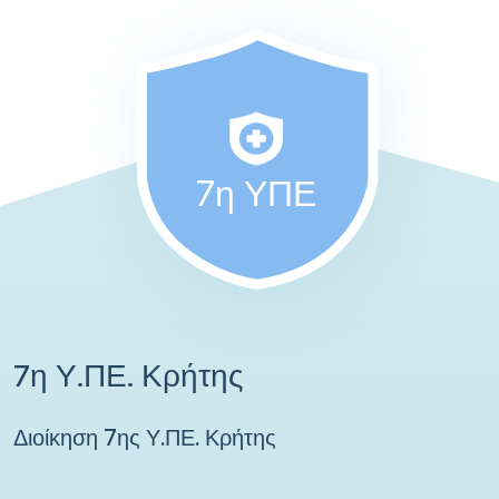
7η ΥΠΕ
7η Υ.ΠΕ. Κρήτης
Διοίκηση 7ης Υ.ΠΕ. Κρήτης