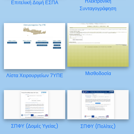
Ηλεκτρονική
Επιτελική Δομή ΕΣΠΑ
Συνταγογράφηση
Μισθοδοσία
Λίστα Χειρουργείων 7ΥΠΕ
ΣΠΦΥ (Δομές Υγείας)
ΣΠΦΥ (Πολίτες)