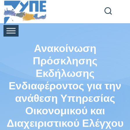
End Header Section -->
Ανακοίνωση
Πρόσκλησης
Εκδήλωσης
Ενδιαφέροντος για την
ανάθεση Υπηρεσίας
Οικονομικού και
Διαχειριστικού Ελέγχου