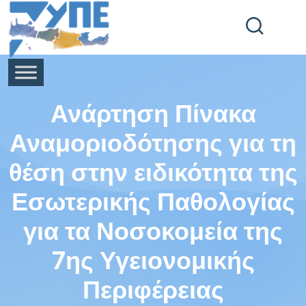
End Header Section -->
Ανάρτηση Πίνακα
Αναμοριοδότησης για τη
θέση στην ειδικότητα της
Εσωτερικής Παθολογίας
για τα Νοσοκομεία της
7ης Υγειονομικής
Περιφέρειας