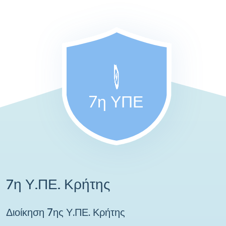
7η ΥΠΕ
7η Υ.ΠΕ. Κρήτης
Διοίκηση 7ης Υ.ΠΕ. Κρήτης