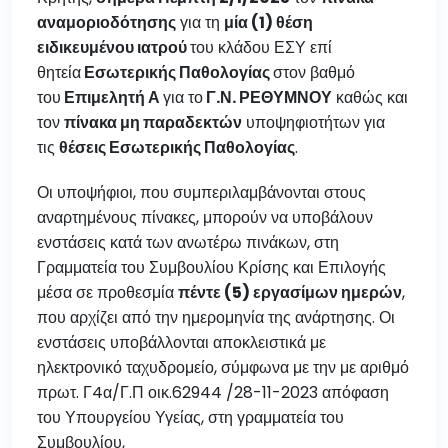
αναμοριοδότησης
για τη
μία (1) θέση
ειδικευμένου ιατρού
του κλάδου ΕΣΥ επί
θητεία
Εσωτερικής Παθολογίας
στον βαθμό
του
Επιμελητή Α
για το
Γ.Ν. ΡΕΘΥΜΝΟΥ
καθώς και
τον
πίνακα μη παραδεκτών
υποψηφιοτήτων για
τις
θέσεις Εσωτερικής Παθολογίας
.
Οι υποψήφιοι, που συμπεριλαμβάνονται στους
αναρτημένους πίνακες, μπορούν να υποβάλουν
ενστάσεις κατά των ανωτέρω πινάκων, στη
Γραμματεία του Συμβουλίου Κρίσης και Επιλογής
μέσα σε προθεσμία
πέντε (5) εργασίμων ημερών
,
που αρχίζει από την ημερομηνία της ανάρτησης. Οι
ενστάσεις υποβάλλονται αποκλειστικά με
ηλεκτρονικό ταχυδρομείο, σύμφωνα με την με αριθμό
πρωτ. Γ4α/Γ.Π οικ.62944 /28-11-2023 απόφαση
του Υπουργείου Υγείας, στη γραμματεία του
Συμβουλίου,