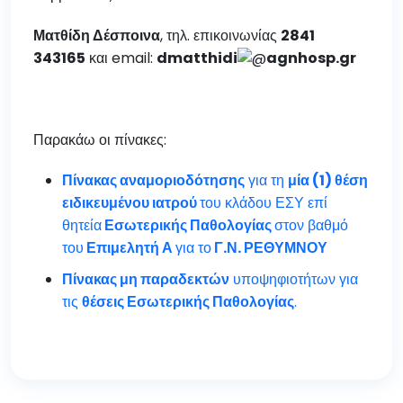
Ματθίδη Δέσποινα
, τηλ. επικοινωνίας
2841
343165
και email:
dmatthidi
agnhosp.gr
Παρακάω οι πίνακες:
Πίνακας αναμοριοδότησης
για τη
μία (1) θέση
ειδικευμένου ιατρού
του κλάδου ΕΣΥ επί
θητεία
Εσωτερικής Παθολογίας
στον βαθμό
του
Επιμελητή Α
για το
Γ.Ν. ΡΕΘΥΜΝΟΥ
Πίνακας μη παραδεκτών
υποψηφιοτήτων για
τις
θέσεις Εσωτερικής Παθολογίας
.