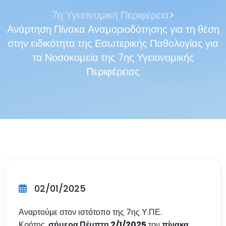
>
7η Υγειονομική Περιφέρεια
Ανάρτηση Πίνακα Αναμοριοδότησης για τη θέση
στην ειδικότητα της Εσωτερικής Παθολογίας για
τα Νοσοκομεία της 7ης Υγειονομικής
Περιφέρειας
02/01/2025
Αναρτούμε στον ιστότοπο της 7ης Υ.ΠΕ.
Κρήτης,
σήμερα Πέμπτη 2/1/2025
τον
πίνακα