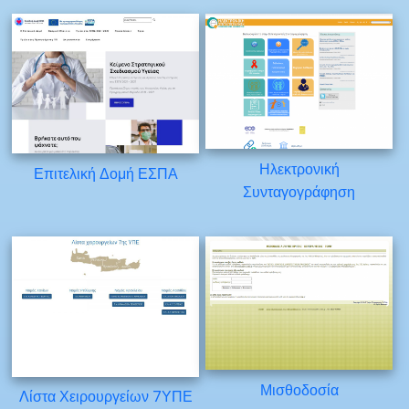
Ηλεκτρονική
Επιτελική Δομή ΕΣΠΑ
Συνταγογράφηση
Μισθοδοσία
Λίστα Χειρουργείων 7ΥΠΕ