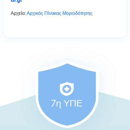
al.gr
Αρχείο:
Αρχικός Πίνακας Μοριοδότησης
7η ΥΠΕ