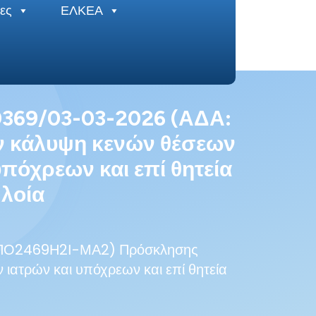
ες
ΕΛΚΕΑ
0369/03-03-2026 (ΑΔΑ:
ν κάλυψη κενών θέσεων
όχρεων και επί θητεία
Πλοία
 9ΠΟ2469Η2Ι-ΜΑ2) Πρόσκλησης
ιατρών και υπόχρεων και επί θητεία