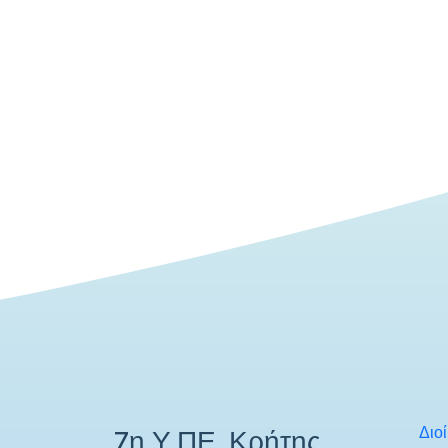
Διο
7η Υ.ΠΕ. Κρήτης