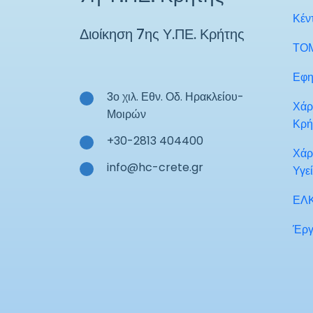
Κέν
Διοίκηση 7ης Υ.ΠΕ. Κρήτης
ΤΟ
Εφη
3ο χιλ. Εθν. Οδ. Ηρακλείου-
Χάρ
Μοιρών
Κρή
+30-2813 404400
Χάρ
info@hc-crete.gr
Υγε
ΕΛ
Έργ