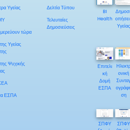
τρα Υγείας
Δελτία Τύπου
BI
Δημοσ
Health
οπήσει
ΜΥ
Τελευταίες
Υγεία
Δημοσιεύσεις
μερεύουν τώρα
της Υγείας
της
της Ψυχικής
Ηλεκτ
Επιτελι
ίας
ονική
κή
Συντα
Δομή
ΚΕΑ
ογράφ
ΕΣΠΑ
ση
α ΕΣΠΑ
ΣΠΦΥ
ΣΠΦ