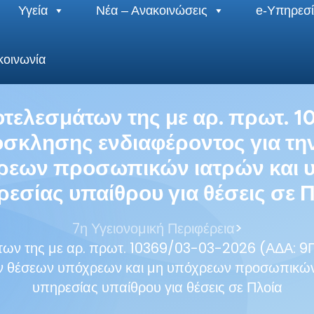
Υγεία
Νέα – Ανακοινώσεις
e-Υπηρεσί
κοινωνία
τελεσμάτων της με αρ. πρωτ. 1
κλησης ενδιαφέροντος για τη
ρεων προσωπικών ιατρών και υπ
εσίας υπαίθρου για θέσεις σε 
>
7η Υγειονομική Περιφέρεια
άτων της με αρ. πρωτ. 10369/03-03-2026 (ΑΔΑ:
ν θέσεων υπόχρεων και μη υπόχρεων προσωπικών 
υπηρεσίας υπαίθρου για θέσεις σε Πλοία