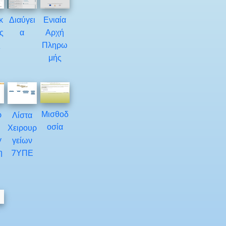
κ
Διαύγει
Ενιαία
ς
α
Αρχή
ς
Πληρω
μής
Μισθοδ
ρ
Λίστα
οσία
Χειρουρ
γ
γείων
η
7ΥΠΕ
Υ