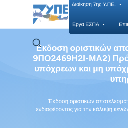
End Header Section -->
Διοίκηση 7ης Υ.ΠΕ.
Έργα ΕΣΠΑ
Επι
Έκδοση οριστικών απο
9ΠΟ2469Η2Ι-ΜΑ2) Πρόσ
υπόχρεων και μη υπόχ
υπηρ
Έκδοση οριστικών αποτελεσμ
ενδιαφέροντος για την κάλυψη κενώ